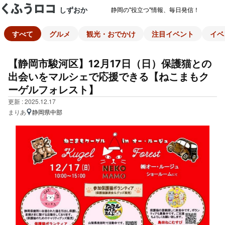
しずおか
静岡の"役立つ"情報、毎日発信！
すべて
グルメ
観光・おでかけ
注目イベント
イベ
【静岡市駿河区】12月17日（日）保護猫との
出会いをマルシェで応援できる【ねこまもク
ーゲルフォレスト】
更新 : 2025.12.17
まりあ
静岡県中部