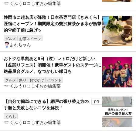
くふうロコしずおか編集部
静岡市に超名店が降臨！日本茶専門店【きみくら】
匠宿にオープン！期間限定の贅沢抹茶かき氷が衝撃
的♡終了前に急げッ
グルメ
お茶スイーツ
よれちゃん
おトクな早割あと5日（泣）レトロだけど新しい
【盆踊りフェス】初開催！豪華ゲストのステージに
絶品屋台グルメ、なつかしい縁日も
グルメ
祭り
おでかけ
イベント
くふうロコしずおか編集部
【自分で簡単にできる】網戸の張り替え方の
PR
手順と失敗しないコツを解説！
くらし
くふうロコしずおか編集部