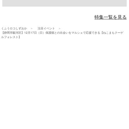
特集一覧を見る
くふうロコしずおか
注目イベント
【静岡市駿河区】12月17日（日）保護猫との出会いをマルシェで応援できる【ねこまもクーゲ
ルフォレスト】