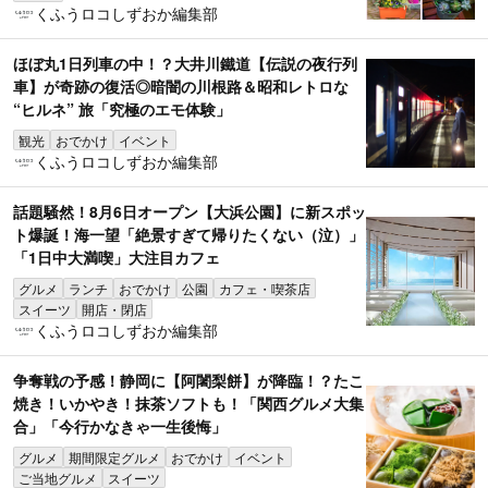
くふうロコしずおか編集部
ほぼ丸1日列車の中！？大井川鐵道【伝説の夜行列
車】が奇跡の復活◎暗闇の川根路＆昭和レトロな
“ヒルネ” 旅「究極のエモ体験」
観光
おでかけ
イベント
くふうロコしずおか編集部
話題騒然！8月6日オープン【大浜公園】に新スポッ
ト爆誕！海一望「絶景すぎて帰りたくない（泣）」
「1日中大満喫」大注目カフェ
グルメ
ランチ
おでかけ
公園
カフェ・喫茶店
スイーツ
開店・閉店
くふうロコしずおか編集部
争奪戦の予感！静岡に【阿闍梨餅】が降臨！？たこ
焼き！いかやき！抹茶ソフトも！「関西グルメ大集
合」「今行かなきゃ一生後悔」
グルメ
期間限定グルメ
おでかけ
イベント
ご当地グルメ
スイーツ