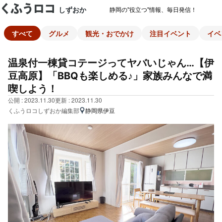
しずおか
静岡の"役立つ"情報、毎日発信！
すべて
グルメ
観光・おでかけ
注目イベント
イベ
温泉付一棟貸コテージってヤバいじゃん…【伊
豆高原】「BBQも楽しめる♪」家族みんなで満
喫しよう！
公開 : 2023.11.30
更新 : 2023.11.30
くふうロコしずおか編集部
静岡県伊豆