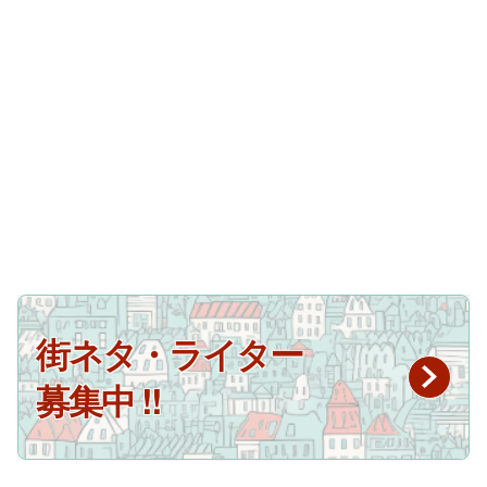
街ネタ・ライター
募集中 !!