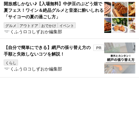
開放感しかない♪【入場無料】中伊豆のぶどう畑で
夏フェス！ワイン＆絶品グルメと音楽に酔いしれる
「サイコーの夏の過ごし方」
グルメ
アウトドア
おでかけ
イベント
くふうロコしずおか編集部
【自分で簡単にできる】網戸の張り替え方の
PR
手順と失敗しないコツを解説！
くらし
くふうロコしずおか編集部