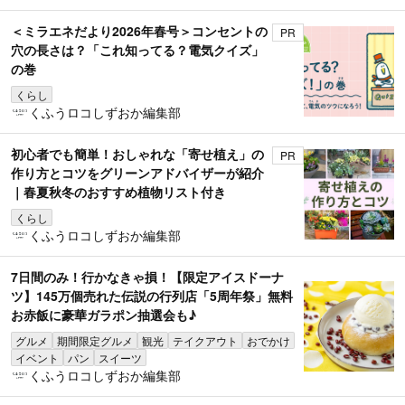
＜ミラエネだより2026年春号＞コンセントの
PR
穴の長さは？「これ知ってる？電気クイズ」
の巻
くらし
くふうロコしずおか編集部
初心者でも簡単！おしゃれな「寄せ植え」の
PR
作り方とコツをグリーンアドバイザーが紹介
｜春夏秋冬のおすすめ植物リスト付き
くらし
くふうロコしずおか編集部
7日間のみ！行かなきゃ損！【限定アイスドーナ
ツ】145万個売れた伝説の行列店「5周年祭」無料
お赤飯に豪華ガラポン抽選会も♪
グルメ
期間限定グルメ
観光
テイクアウト
おでかけ
イベント
パン
スイーツ
くふうロコしずおか編集部