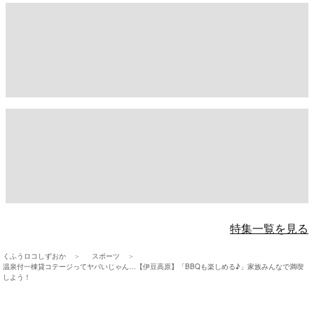
特集一覧を見る
くふうロコしずおか
スポーツ
温泉付一棟貸コテージってヤバいじゃん…【伊豆高原】「BBQも楽しめる♪」家族みんなで満喫
しよう！