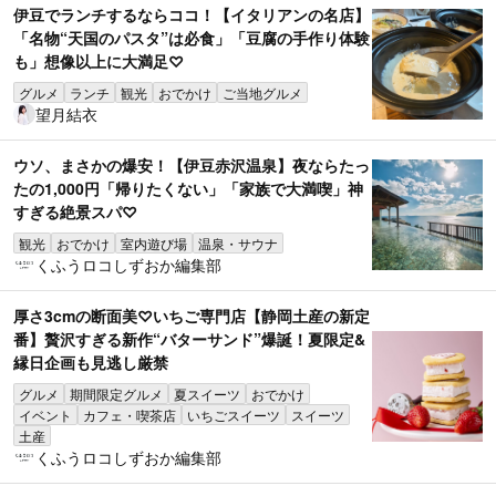
伊豆でランチするならココ！【イタリアンの名店】
「名物“天国のパスタ”は必食」「豆腐の手作り体験
も」想像以上に大満足♡
グルメ
ランチ
観光
おでかけ
ご当地グルメ
望月結衣
ウソ、まさかの爆安！【伊豆赤沢温泉】夜ならたっ
たの1,000円「帰りたくない」「家族で大満喫」神
すぎる絶景スパ♡
観光
おでかけ
室内遊び場
温泉・サウナ
くふうロコしずおか編集部
厚さ3cmの断面美♡いちご専門店【静岡土産の新定
番】贅沢すぎる新作“バターサンド”爆誕！夏限定&
縁日企画も見逃し厳禁
グルメ
期間限定グルメ
夏スイーツ
おでかけ
イベント
カフェ・喫茶店
いちごスイーツ
スイーツ
土産
くふうロコしずおか編集部