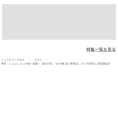
特集一覧を見る
くふうロコしずおか
グルメ
寿司・しゃぶしゃぶが食べ放題！【富士市】『ゆず庵 富士青島店』が11月28日に新装開店♪