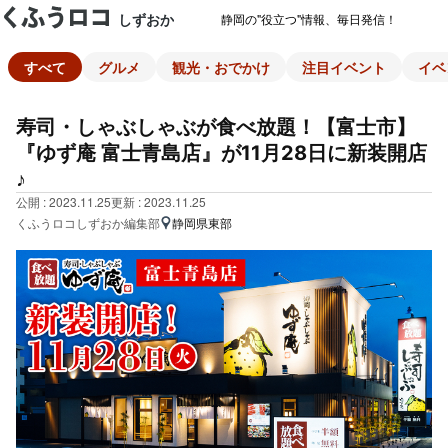
しずおか
静岡の"役立つ"情報、毎日発信！
すべて
グルメ
観光・おでかけ
注目イベント
イベ
寿司・しゃぶしゃぶが食べ放題！【富士市】
『ゆず庵 富士青島店』が11月28日に新装開店
♪
公開 : 2023.11.25
更新 : 2023.11.25
くふうロコしずおか編集部
静岡県東部