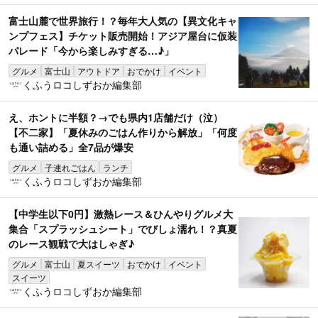
富士山麓で世界旅行！？毎年大人気の【異文化キャ
ンプフェス】チケット販売開始！アジア屋台に仮装
パレード「今から楽しみすぎる…♪」
グルメ
富士山
アウトドア
おでかけ
イベント
くふうロコしずおか編集部
え、ホントに半額？→でも県内1店舗だけ（泣）
【不二家】「夏休みのごはん作りから解放」「何度
も通い詰める」全7品が爆安
グルメ
子連れごはん
ランチ
くふうロコしずおか編集部
【中学生以下0円】激熱レース＆ひんやりグルメ大
集合「スプラッシュシート」でびしょ濡れ！？真夏
のレース観戦で大はしゃぎ♪
グルメ
富士山
夏スイーツ
おでかけ
イベント
スイーツ
くふうロコしずおか編集部