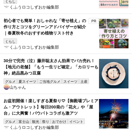
くらし
くふうロコしずおか編集部
初心者でも簡単！おしゃれな「寄せ植え」の
PR
作り方とコツをグリーンアドバイザーが紹介
｜春夏秋冬のおすすめ植物リスト付き
くらし
くふうロコしずおか編集部
30分で完売（泣）藤井聡太さん効果でバカ売れ！
【地元の老舗】「もう一生リピ確定」「カロリーも
神」絶品黒みつ豆腐
グルメ
夏スイーツ
ご当地グルメ
スイーツ
土産
山ちゃん
お盆初開催！楽しすぎる夏祭り♡【御殿場プレミア
ム・アウトレット】毎日200発の「花火」や「屋
台」に大興奮！パウパトコラボも激アツ
グルメ
富士山
観光
祭り
おでかけ
イベント
くふうロコしずおか編集部