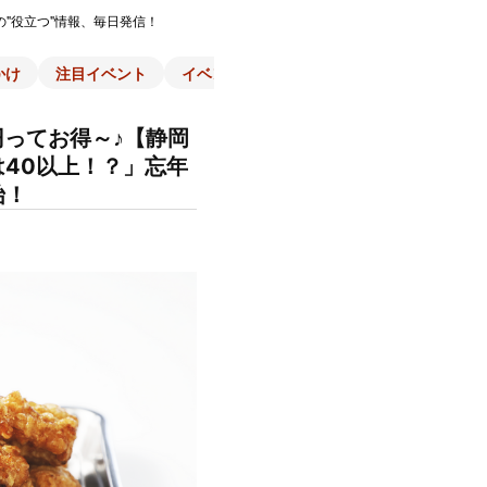
の"役立つ"情報、毎日発信！
かけ
注目イベント
イベント一覧
施設
子育て
スポ
円ってお得～♪【静岡
40以上！？」忘年
始！