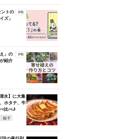
セントの
PR
イズ」
え」の
PR
が紹介
A清水】に大集
、ホタテ、牛
べ比べ♪
餃子
伝説の夜行列