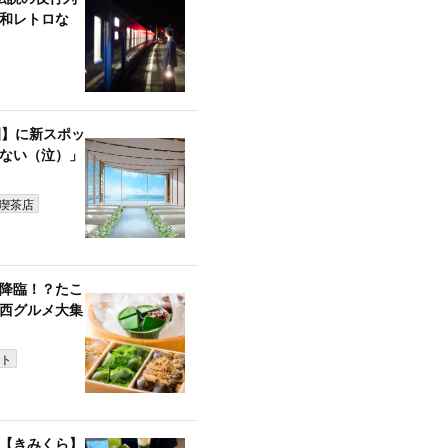
和レトロな
園】に新スポッ
ない（泣）」
喫茶店
降臨！？たこ
西グルメ大集
ト
【きみくら】