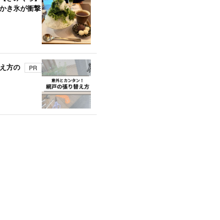
かき氷が衝撃
え方の
PR