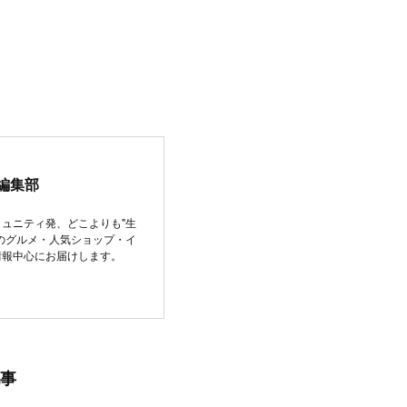
編集部
ュニティ発、どこよりも"生
のグルメ・人気ショップ・イ
情報中心にお届けします。
事