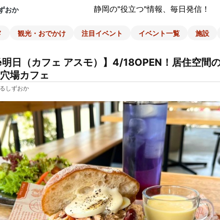
静岡の"役立つ"情報、毎日発信！
ずおか
メ
観光・おでかけ
注目イベント
イベント一覧
施設
fé明日（カフェ アスモ）】4/18OPEN！居住空間
穴場カフェ
るしずおか