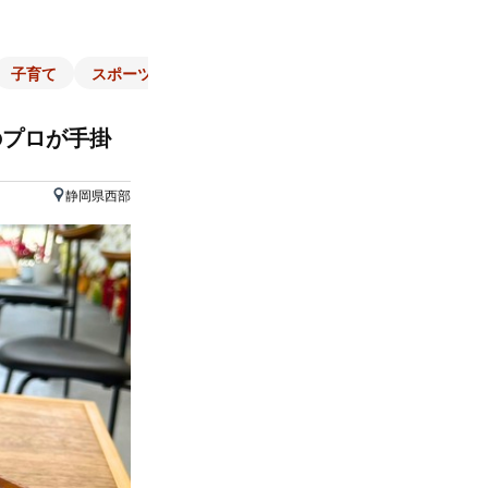
子育て
スポーツ
くらし
マネー
チラシ
自治体
のプロが手掛
静岡県西部