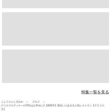
特集一覧を見る
くふうロコしずおか
グルメ
クリスマスディナーの予約はお早めに♪【静岡市】海沿いにある大人気レストラン【テラコス
タ】