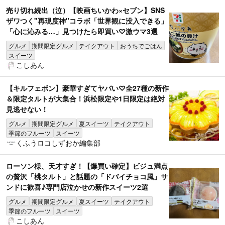
売り切れ続出（泣）【映画ちいかわ×セブン】SNS
ザワつく"再現度神"コラボ「世界観に没入できる」
「心に沁みる…」見つけたら即買い♡激ウマ3選
グルメ
期間限定グルメ
テイクアウト
おうちでごはん
スイーツ
こしあん
【キルフェボン】豪華すぎてヤバい♡全27種の新作
＆限定タルトが大集合！浜松限定や1日限定は絶対
見逃せない！
グルメ
期間限定グルメ
夏スイーツ
テイクアウト
季節のフルーツ
スイーツ
くふうロコしずおか編集部
ローソン様、天才すぎ！【爆買い確定】ビジュ満点
の贅沢「桃タルト」と話題の「ドバイチョコ風」サ
ンドに歓喜♪専門店泣かせの新作スイーツ2選
グルメ
期間限定グルメ
夏スイーツ
テイクアウト
季節のフルーツ
スイーツ
こしあん