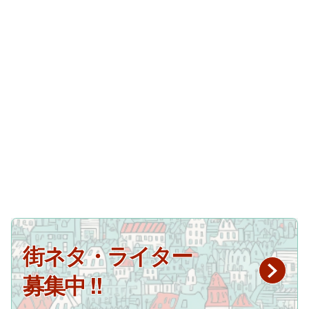
街ネタ・ライター
募集中 !!