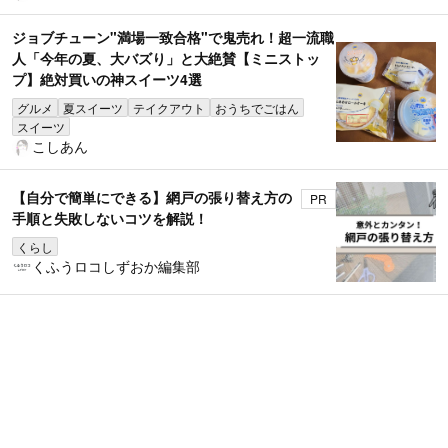
ジョブチューン"満場一致合格"で鬼売れ！超一流職
人「今年の夏、大バズり」と大絶賛【ミニストッ
プ】絶対買いの神スイーツ4選
グルメ
夏スイーツ
テイクアウト
おうちでごはん
スイーツ
こしあん
【自分で簡単にできる】網戸の張り替え方の
PR
手順と失敗しないコツを解説！
くらし
くふうロコしずおか編集部