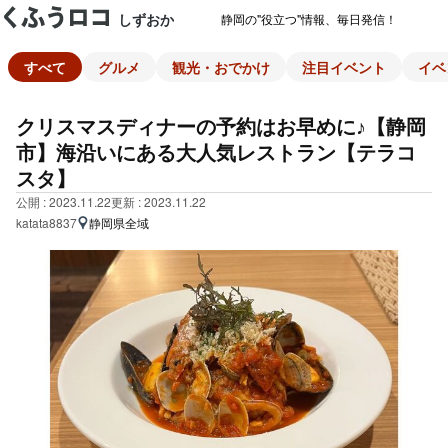
しずおか
静岡の"役立つ"情報、毎日発信！
すべて
グルメ
観光・おでかけ
注目イベント
イベ
クリスマスディナーの予約はお早めに♪【静岡
市】海沿いにある大人気レストラン【テラコ
スタ】
公開 : 2023.11.22
更新 : 2023.11.22
katata8837
静岡県全域