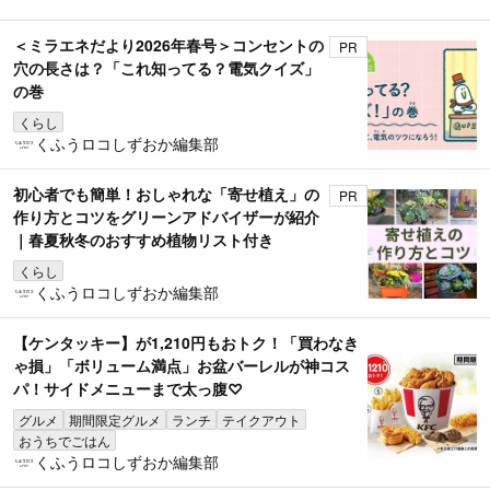
＜ミラエネだより2026年春号＞コンセントの
PR
穴の長さは？「これ知ってる？電気クイズ」
の巻
くらし
くふうロコしずおか編集部
初心者でも簡単！おしゃれな「寄せ植え」の
PR
作り方とコツをグリーンアドバイザーが紹介
｜春夏秋冬のおすすめ植物リスト付き
くらし
くふうロコしずおか編集部
【ケンタッキー】が1,210円もおトク！「買わなき
ゃ損」「ボリューム満点」お盆バーレルが神コス
パ！サイドメニューまで太っ腹♡
グルメ
期間限定グルメ
ランチ
テイクアウト
おうちでごはん
くふうロコしずおか編集部