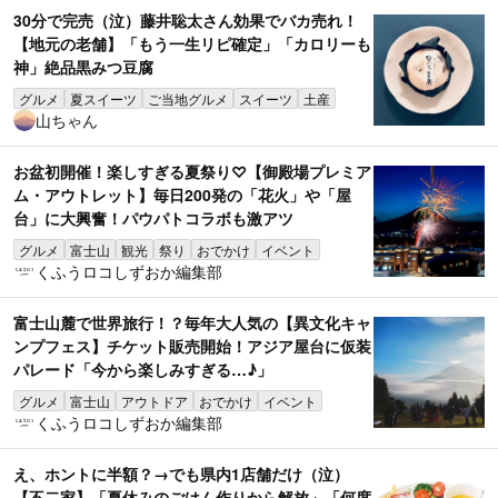
30分で完売（泣）藤井聡太さん効果でバカ売れ！
【地元の老舗】「もう一生リピ確定」「カロリーも
神」絶品黒みつ豆腐
グルメ
夏スイーツ
ご当地グルメ
スイーツ
土産
山ちゃん
お盆初開催！楽しすぎる夏祭り♡【御殿場プレミア
ム・アウトレット】毎日200発の「花火」や「屋
台」に大興奮！パウパトコラボも激アツ
グルメ
富士山
観光
祭り
おでかけ
イベント
くふうロコしずおか編集部
富士山麓で世界旅行！？毎年大人気の【異文化キャ
ンプフェス】チケット販売開始！アジア屋台に仮装
パレード「今から楽しみすぎる…♪」
グルメ
富士山
アウトドア
おでかけ
イベント
くふうロコしずおか編集部
え、ホントに半額？→でも県内1店舗だけ（泣）
【不二家】「夏休みのごはん作りから解放」「何度