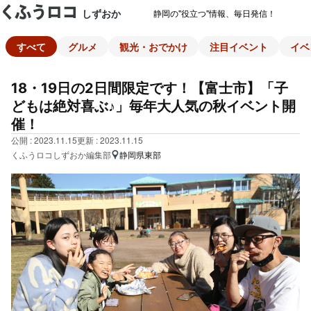
しずおか
静岡の"役立つ"情報、毎日発信！
すべて
グルメ
観光・おでかけ
注目イベント
イベ
18・19日の2日間限定です！【富士市】「子
どもは絶対喜ぶ♪」毎年大人気の秋イベント開
催！
公開 : 2023.11.15
更新 : 2023.11.15
くふうロコしずおか編集部
静岡県東部