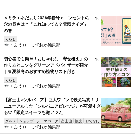
＜ミラエネだより2026年春号＞コンセントの
PR
穴の長さは？「これ知ってる？電気クイズ」
の巻
くらし
くふうロコしずおか編集部
初心者でも簡単！おしゃれな「寄せ植え」の
PR
作り方とコツをグリーンアドバイザーが紹介
｜春夏秋冬のおすすめ植物リスト付き
くらし
くふうロコしずおか編集部
【富士山×シルバニア】巨大ワゴンで映え写真！リ
ニューアルした『シルバニアビレッジ』が可愛すぎ
る♡「限定スイーツも激アツ♪」
グルメ
ショップ
テーマパーク
富士山
観光
おでかけ
くふうロコしずおか編集部