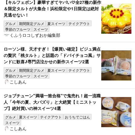
【キルフェボン】豪華すぎてヤバい♡全27種の新作
＆限定タルトが大集合！浜松限定や1日限定は絶対
見逃せない！
グルメ
期間限定グルメ
夏スイーツ
テイクアウト
季節のフルーツ
スイーツ
くふうロコしずおか編集部
ローソン様、天才すぎ！【爆買い確定】ビジュ満点
の贅沢「桃タルト」と話題の「ドバイチョコ風」サ
ンドに歓喜♪専門店泣かせの新作スイーツ2選
グルメ
期間限定グルメ
夏スイーツ
テイクアウト
季節のフルーツ
スイーツ
こしあん
ジョブチューン"満場一致合格"で鬼売れ！超一流職
人「今年の夏、大バズり」と大絶賛【ミニストッ
プ】絶対買いの神スイーツ4選
グルメ
夏スイーツ
テイクアウト
おうちでごはん
スイーツ
こしあん