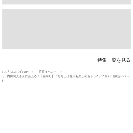
特集一覧を見る
くふうロコしずおか
注目イベント
わ、内田篤人さんに会える！【函南町】「打ち上げ花火も楽しめちゃう♪」11月25日限定イベン
ト