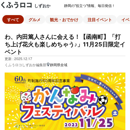
しずおか
静岡の"役立つ"情報、毎日発信！
すべて
グルメ
観光・おでかけ
注目イベント
イベ
わ、内田篤人さんに会える！【函南町】「打
ち上げ花火も楽しめちゃう♪」11月25日限定イ
ベント
更新 : 2025.12.17
くふうロコしずおか編集部
静岡県全域