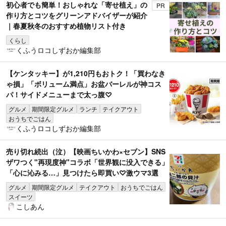
初心者でも簡単！おしゃれな「寄せ植え」の
PR
作り方とコツをグリーンアドバイザーが紹介
｜春夏秋冬のおすすめ植物リスト付き
くらし
くふうロコしずおか編集部
【ケンタッキー】が1,210円もおトク！「買わなき
ゃ損」「ボリューム満点」お盆バーレルが神コス
パ！サイドメニューまで太っ腹♡
グルメ
期間限定グルメ
ランチ
テイクアウト
おうちでごはん
くふうロコしずおか編集部
売り切れ続出（泣）【映画ちいかわ×セブン】SNS
ザワつく"再現度神"コラボ「世界観に没入できる」
「心に沁みる…」見つけたら即買い♡激ウマ3選
グルメ
期間限定グルメ
テイクアウト
おうちでごはん
スイーツ
こしあん