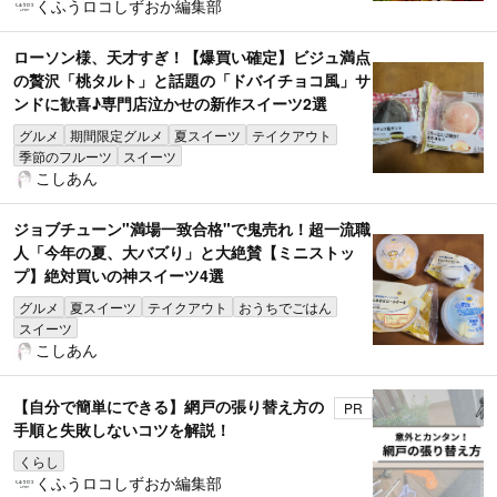
くふうロコしずおか編集部
ローソン様、天才すぎ！【爆買い確定】ビジュ満点
の贅沢「桃タルト」と話題の「ドバイチョコ風」サ
ンドに歓喜♪専門店泣かせの新作スイーツ2選
グルメ
期間限定グルメ
夏スイーツ
テイクアウト
季節のフルーツ
スイーツ
こしあん
ジョブチューン"満場一致合格"で鬼売れ！超一流職
人「今年の夏、大バズり」と大絶賛【ミニストッ
プ】絶対買いの神スイーツ4選
グルメ
夏スイーツ
テイクアウト
おうちでごはん
スイーツ
こしあん
【自分で簡単にできる】網戸の張り替え方の
PR
手順と失敗しないコツを解説！
くらし
くふうロコしずおか編集部