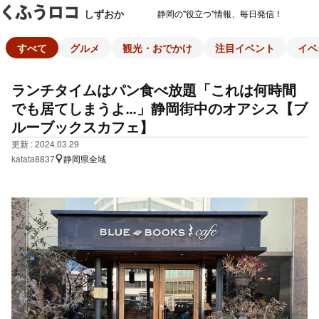
しずおか
静岡の"役立つ"情報、毎日発信！
すべて
グルメ
観光・おでかけ
注目イベント
イベ
ランチタイムはパン食べ放題「これは何時間
でも居てしまうよ…」静岡街中のオアシス【ブ
ルーブックスカフェ】
更新 : 2024.03.29
katata8837
静岡県全域