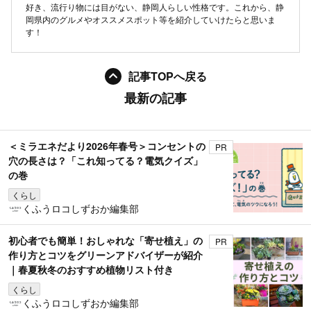
好き、流行り物には目がない、静岡人らしい性格です。これから、静
岡県内のグルメやオススメスポット等を紹介していけたらと思いま
す！
記事TOPへ戻る
最新の記事
＜ミラエネだより2026年春号＞コンセントの
PR
穴の長さは？「これ知ってる？電気クイズ」
の巻
くらし
くふうロコしずおか編集部
初心者でも簡単！おしゃれな「寄せ植え」の
PR
作り方とコツをグリーンアドバイザーが紹介
｜春夏秋冬のおすすめ植物リスト付き
くらし
くふうロコしずおか編集部