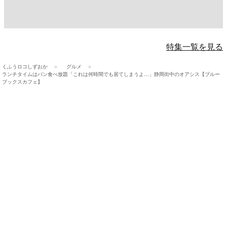
特集一覧を見る
くふうロコしずおか
グルメ
ランチタイムはパン食べ放題「これは何時間でも居てしまうよ…」静岡街中のオアシス【ブルー
ブックスカフェ】