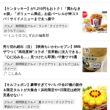
【ケンタッキー】が1,210円もおトク！「買わなき
ゃ損」「ボリューム満点」お盆バーレルが神コス
パ！サイドメニューまで太っ腹♡
グルメ
期間限定グルメ
ランチ
テイクアウト
おうちでごはん
くふうロコしずおか編集部
売り切れ続出（泣）【映画ちいかわ×セブン】SNS
ザワつく"再現度神"コラボ「世界観に没入できる」
「心に沁みる…」見つけたら即買い♡激ウマ3選
グルメ
期間限定グルメ
テイクアウト
おうちでごはん
スイーツ
こしあん
【キルフェボン】豪華すぎてヤバい♡全27種の新作
＆限定タルトが大集合！浜松限定や1日限定は絶対
見逃せない！
グルメ
期間限定グルメ
夏スイーツ
テイクアウト
季節のフルーツ
スイーツ