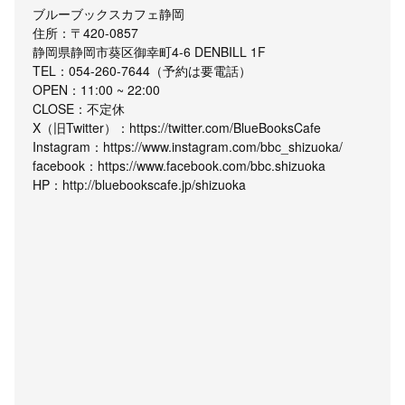
ブルーブックスカフェ静岡
住所：〒420-0857
静岡県静岡市葵区御幸町4-6 DENBILL 1F
TEL：054-260-7644（予約は要電話）
OPEN：11:00 ~ 22:00
CLOSE：不定休
X（旧Twitter）：https://twitter.com/BlueBooksCafe
Instagram：https://www.instagram.com/bbc_shizuoka/
facebook：https://www.facebook.com/bbc.shizuoka
HP：http://bluebookscafe.jp/shizuoka