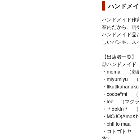
ハンドメイ
ハンドメイド作
室内だから、雨
ハンドメイド品
しいパンや、ス
【出店者一覧】
◎ハンドメイド
・moma （
・miyumiyu
・tikutiku
・cocoe"m
・leo （マク
・＊dokin＊
・MOJO(Amo
・chii to 
・コトゴトヤ 
貨）