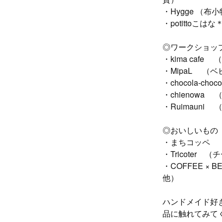
・Hygge （
・potittoこ
◎ワークショッ
・kima cafe
・MipaL （ベ
・chocola-c
・chienow
・Ruimaun
◎おいしいもの
・まちコッペ 
・Tricoter
・COFFEE 
他）
ハンドメイド好
品に触れてみて