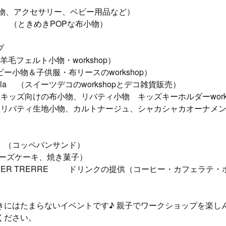
布小物、アクセサリー、ベビー用品など）
はな＊ （ときめきPOPな布小物）
プ
 （羊毛フェルト小物・workshop）
ビー小物＆子供服・布リースのworkshop）
hocola （スイーツデコのworkshopとデコ雑貨販売）
a （キッズ向けの布小物、リバティ小物 キッズキーホルダーworks
i （リバティ生地小物、カルトナージュ、シャカシャカオーナメ
（コッペパンサンド）
 （チーズケーキ、焼き菓子）
× BEER TRERRE ドリンクの提供（コーヒー・カフェラテ
きにはたまらないイベントです♪ 親子でワークショップを楽し
ください。