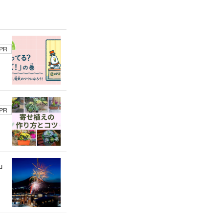
PR
PR
」