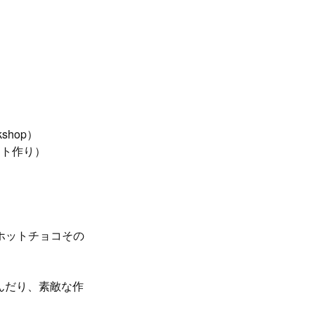
hop）
ント作り）
・ホットチョコその
んだり、素敵な作