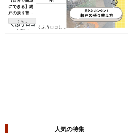
PR
にできる】網
戸の張り替え
方の手順と失
くらし
敗しないコツ
くふうロコしず
を解説！
おか編集部
人気の特集