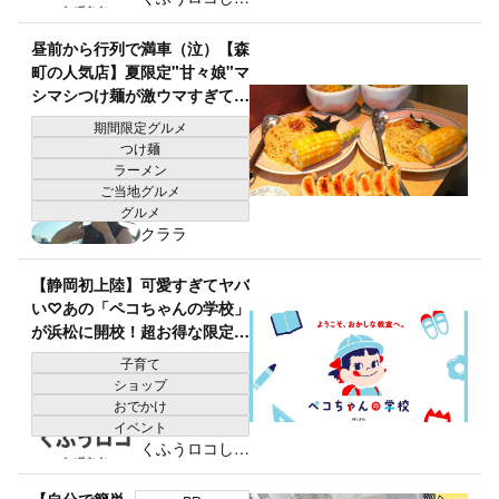
おか編集部
昼前から行列で満車（泣）【森
町の人気店】夏限定"甘々娘"マ
シマシつけ麺が激ウマすぎて感
動！「におわない餃子」も絶品
期間限定グルメ
つけ麺
ラーメン
ご当地グルメ
グルメ
クララ
【静岡初上陸】可愛すぎてヤバ
い♡あの「ペコちゃんの学校」
が浜松に開校！超お得な限定お
楽しみ袋は売り切れ前に絶対ゲ
子育て
ットして！
ショップ
おでかけ
イベント
くふうロコしず
おか編集部
【自分で簡単