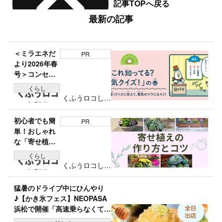
記事TOPへ戻る
最新の記事
＜ミラエネだ
PR
より2026年春
号＞コンセン
トの穴の長さ
くらし
は？「これ知
くふうロコしず
ってる？電気
おか編集部
クイズ」の巻
初心者でも簡
PR
単！おしゃれ
な「寄せ植
え」の作り方
くらし
とコツをグリ
くふうロコしず
ーンアドバイ
おか編集部
ザーが紹介｜
猛暑のドライブ中にひんやり
春夏秋冬のお
♪【かき氷フェス】NEOPASA
すすめ植物リ
浜松で開催「高速乗らなくても
スト付き
OK！」個性豊かな8店舗＆ご