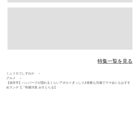
特集一覧を見る
くふうロコしずおか
グルメ
【袋井市】ハンバーグが隠れるくらいアボカドぎっしり♪座敷も完備でママ会にもおすす
めランチ【『和膳洋菜 みすとらる】