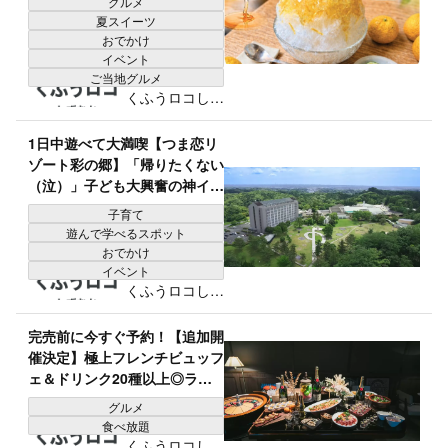
グルメ
当地グルメも大集合◎
夏スイーツ
おでかけ
イベント
ご当地グルメ
くふうロコしず
おか編集部
1日中遊べて大満喫【つま恋リ
ゾート彩の郷】「帰りたくない
（泣）」子ども大興奮の神イベ
ント！？憧れのお仕事体験＆昆
子育て
虫教室レポ
遊んで学べるスポット
おでかけ
イベント
くふうロコしず
おか編集部
完売前に今すぐ予約！【追加開
催決定】極上フレンチビュッフ
ェ＆ドリンク20種以上◎ラグ
ジュアリーな「大人の夏祭り」
グルメ
が神コスパすぎる♪
食べ放題
くふうロコしず