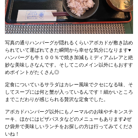
写真の通りハンバーグが隠れるくらいアボカドが敷き詰め
られていて運ばれてきた瞬間から幸せな気分になります♥
ハンバーグも牛１００％で焼き加減もミディアムレアと絶
妙な美味しさなんです。そしてこのメイン以外にもおすす
めポイントがたくさん◎
定食についているサラダはカレー風味でクセになる味、そ
してスープには何と蟹が入っているんです！細かいところ
までこだわりが感じられる贅沢な定食でした。
アボカドハンバーグ以外にもノーマルのお味やチキンステ
ーキ、ほかにはピザパスタなどのメニューもあります♪ぜ
ひ袋井で美味しいランチをお探しの方は行ってみてくださ
いね！