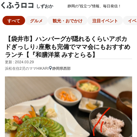
しずおか
静岡の"役立つ"情報、毎日発信！
すべて
グルメ
観光・おでかけ
注目イベント
イベ
【袋井市】ハンバーグが隠れるくらいアボカ
ドぎっしり♪座敷も完備でママ会にもおすすめ
ランチ【『和膳洋菜 みすとらる】
更新 : 2024.03.29
浜松在住2児のママHIKARI
静岡県西部