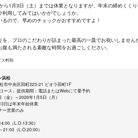
水）から1月3日（土）までは休業となりますが、年末の締めくく
ひ利用してみてはいかがでしょうか。
いるので、早めのチェックがおすすめですよ！
りを、プロのこだわりが詰まった最高の一皿でお祝いしません
お腹も満たされる素敵な時間をお過ごしください。
ビス料別
ン浜松
市中央区田町223-21 ビオラ田町1F
コース」提供期間：電話またはWebにて要予約
6日（金）～2026年1月5日（月）
1月3日は年末年始休業
ィナー営業のみ
4:00（L.O.13:30）
21:00（L.O.20:00）