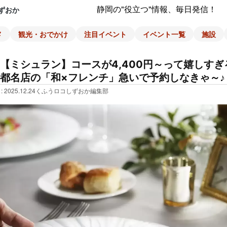
静岡の"役立つ"情報、毎日発信！
ずおか
メ
観光・おでかけ
注目イベント
イベント一覧
施設
【ミシュラン】コースが4,400円～って嬉しす
都名店の「和×フレンチ」急いで予約しなきゃ～♪
: 2025.12.24
くふうロコしずおか編集部