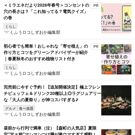
＜ミラエネだより2026年春号＞コンセントの
PR
穴の長さは？「これ知ってる？電気クイズ」
の巻
くらし
くふうロコしずおか編集部
初心者でも簡単！おしゃれな「寄せ植え」の
PR
作り方とコツをグリーンアドバイザーが紹介
｜春夏秋冬のおすすめ植物リスト付き
くらし
くふうロコしずおか編集部
完売前に今すぐ予約！【追加開催決定】極上フレン
チビュッフェ＆ドリンク20種以上◎ラグジュアリー
な「大人の夏祭り」が神コスパすぎる♪
グルメ
食べ放題
くふうロコしずおか編集部
昼前から行列で満車（泣）【森町の人気店】夏限
定"甘々娘"マシマシつけ麺が激ウマすぎて感動！