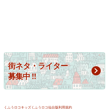
街ネタ・ライター
募集中 !!
くふうロコキッズ
くふうロコ仙台版
利用規約