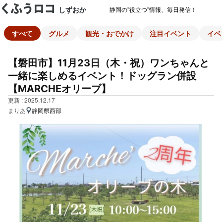
しずおか
静岡の"役立つ"情報、毎日発信！
すべて
グルメ
観光・おでかけ
注目イベント
イベ
【磐田市】11月23日（木・祝）ワンちゃんと
一緒に楽しめるイベント！ドッグラン併設
【MARCHEオリーブ】
更新 : 2025.12.17
まりあ
静岡県西部