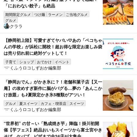
「におわない餃子」も絶品
期間限定グルメ
つけ麺
ラーメン
ご当地グルメ
グルメ
クララ
【静岡初上陸】可愛すぎてヤバい♡あの「ペコちゃ
んの学校」が浜松に開校！超お得な限定お楽しみ袋
は売り切れ前に絶対ゲットして！
子育て
ショップ
おでかけ
イベント
くふうロコしずおか編集部
「静岡おでん」がかき氷に？！老舗和菓子店【又一
庵】の攻めすぎ新作に脳がバグる…夢の「あんこか
け放題」も♪夏限定かき氷5種類がアツい！
グルメ
夏スイーツ
カフェ・喫茶店
スイーツ
くふうロコしずおか編集部
“世界初” の甘～い「熟成焼き芋」降臨！掛川初開
催【芋フェス】絶品おいもスイーツから富士宮やき
そば、ケバブ、ピザまで全24店が大集合