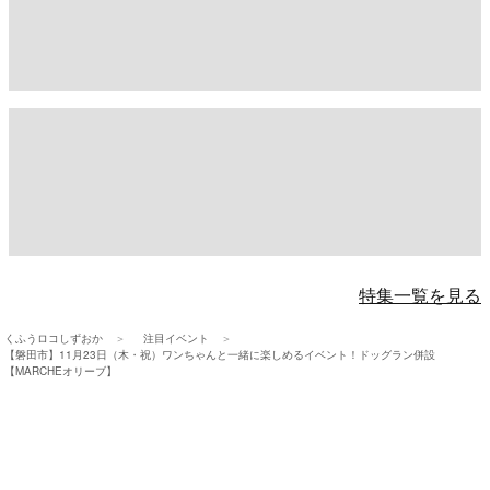
特集一覧を見る
くふうロコしずおか
注目イベント
【磐田市】11月23日（木・祝）ワンちゃんと一緒に楽しめるイベント！ドッグラン併設
【MARCHEオリーブ】