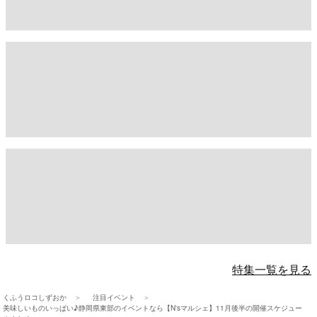
特集一覧を見る
くふうロコしずおか
注目イベント
美味しいものいっぱい♪静岡県東部のイベントなら【N'sマルシェ】11月後半の開催スケジュー