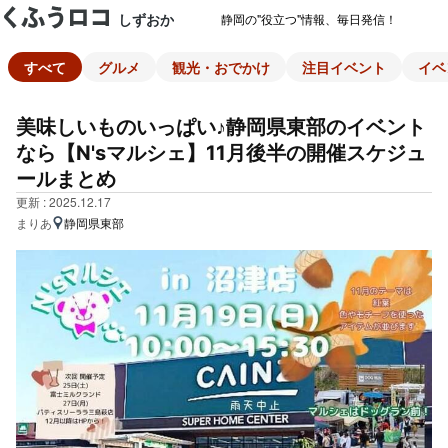
しずおか
静岡の"役立つ"情報、毎日発信！
すべて
グルメ
観光・おでかけ
注目イベント
イベ
美味しいものいっぱい♪静岡県東部のイベント
なら【N'sマルシェ】11月後半の開催スケジュ
ールまとめ
更新 : 2025.12.17
まりあ
静岡県東部