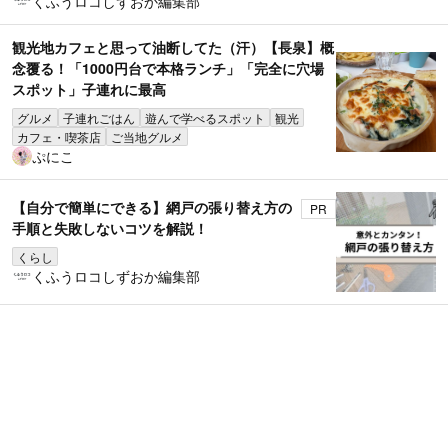
くふうロコしずおか編集部
観光地カフェと思って油断してた（汗）【長泉】概
念覆る！「1000円台で本格ランチ」「完全に穴場
スポット」子連れに最高
グルメ
子連れごはん
遊んで学べるスポット
観光
カフェ・喫茶店
ご当地グルメ
ぷにこ
【自分で簡単にできる】網戸の張り替え方の
PR
手順と失敗しないコツを解説！
くらし
くふうロコしずおか編集部