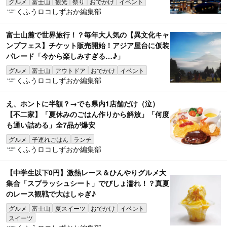
グルメ
富士山
観光
祭り
おでかけ
イベント
くふうロコしずおか編集部
富士山麓で世界旅行！？毎年大人気の【異文化キャ
ンプフェス】チケット販売開始！アジア屋台に仮装
パレード「今から楽しみすぎる…♪」
グルメ
富士山
アウトドア
おでかけ
イベント
くふうロコしずおか編集部
え、ホントに半額？→でも県内1店舗だけ（泣）
【不二家】「夏休みのごはん作りから解放」「何度
も通い詰める」全7品が爆安
グルメ
子連れごはん
ランチ
くふうロコしずおか編集部
【中学生以下0円】激熱レース＆ひんやりグルメ大
集合「スプラッシュシート」でびしょ濡れ！？真夏
のレース観戦で大はしゃぎ♪
グルメ
富士山
夏スイーツ
おでかけ
イベント
スイーツ