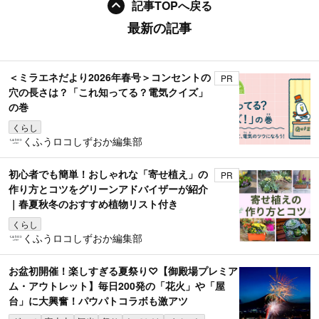
記事TOPへ戻る
最新の記事
＜ミラエネだより2026年春号＞コンセントの
PR
穴の長さは？「これ知ってる？電気クイズ」
の巻
くらし
くふうロコしずおか編集部
初心者でも簡単！おしゃれな「寄せ植え」の
PR
作り方とコツをグリーンアドバイザーが紹介
｜春夏秋冬のおすすめ植物リスト付き
くらし
くふうロコしずおか編集部
お盆初開催！楽しすぎる夏祭り♡【御殿場プレミア
ム・アウトレット】毎日200発の「花火」や「屋
台」に大興奮！パウパトコラボも激アツ