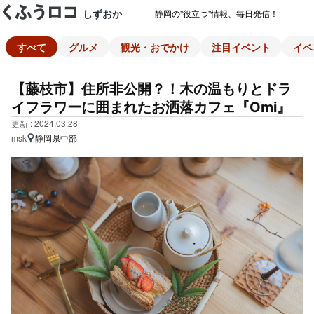
しずおか
静岡の"役立つ"情報、毎日発信！
すべて
グルメ
観光・おでかけ
注目イベント
イベ
【藤枝市】住所非公開？！木の温もりとドラ
イフラワーに囲まれたお洒落カフェ『Omi』
更新 : 2024.03.28
msk
静岡県中部