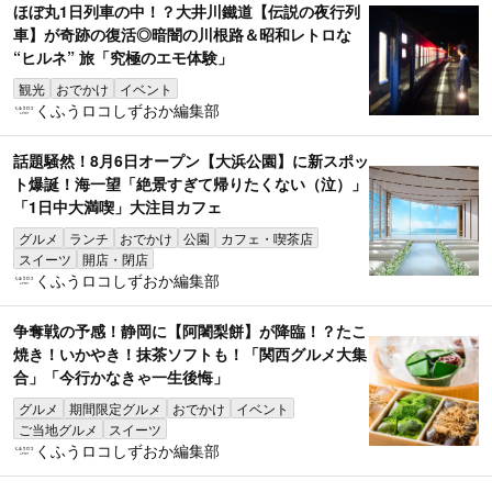
ほぼ丸1日列車の中！？大井川鐵道【伝説の夜行列
車】が奇跡の復活◎暗闇の川根路＆昭和レトロな
“ヒルネ” 旅「究極のエモ体験」
観光
おでかけ
イベント
くふうロコしずおか編集部
話題騒然！8月6日オープン【大浜公園】に新スポッ
ト爆誕！海一望「絶景すぎて帰りたくない（泣）」
「1日中大満喫」大注目カフェ
グルメ
ランチ
おでかけ
公園
カフェ・喫茶店
スイーツ
開店・閉店
くふうロコしずおか編集部
争奪戦の予感！静岡に【阿闍梨餅】が降臨！？たこ
焼き！いかやき！抹茶ソフトも！「関西グルメ大集
合」「今行かなきゃ一生後悔」
グルメ
期間限定グルメ
おでかけ
イベント
ご当地グルメ
スイーツ
くふうロコしずおか編集部