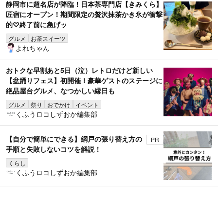
静岡市に超名店が降臨！日本茶専門店【きみくら】
匠宿にオープン！期間限定の贅沢抹茶かき氷が衝撃
的♡終了前に急げッ
グルメ
お茶スイーツ
よれちゃん
おトクな早割あと5日（泣）レトロだけど新しい
【盆踊りフェス】初開催！豪華ゲストのステージに
絶品屋台グルメ、なつかしい縁日も
グルメ
祭り
おでかけ
イベント
くふうロコしずおか編集部
【自分で簡単にできる】網戸の張り替え方の
PR
手順と失敗しないコツを解説！
くらし
くふうロコしずおか編集部