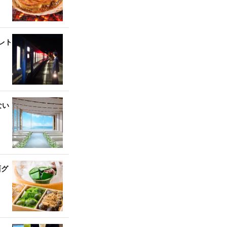
レト
ない
西グ