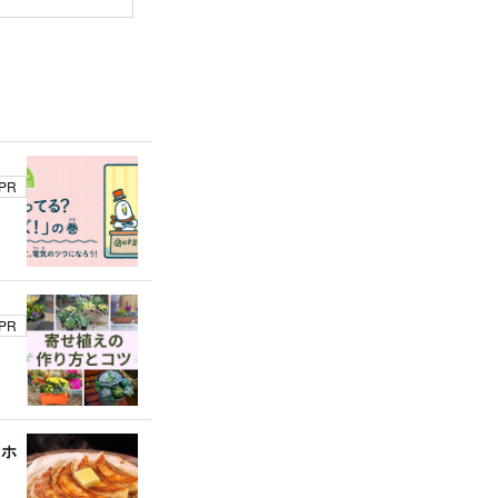
PR
PR
、ホ