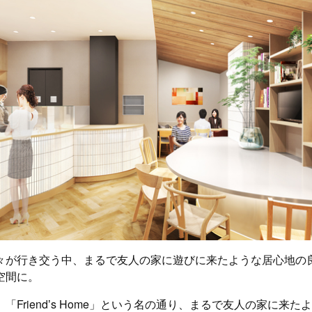
々が行き交う中、まるで友人の家に遊びに来たような居心地の
空間に。
「Friendʼs Home」という名の通り、まるで友人の家に来