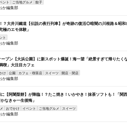
ベント
ご当地グルメ
餃子
おか編集部
中！？大井川鐵道【伝説の夜行列車】が奇跡の復活◎暗闇の川根路＆昭和
「究極のエモ体験」
ント
おか編集部
オープン【大浜公園】に新スポット爆誕！海一望「絶景すぎて帰りたく
満喫」大注目カフェ
かけ
公園
カフェ・喫茶店
スイーツ
開店・閉店
おか編集部
岡に【阿闍梨餅】が降臨！？たこ焼き！いかやき！抹茶ソフトも！「関
行かなきゃ一生後悔」
メ
おでかけ
イベント
ご当地グルメ
スイーツ
おか編集部