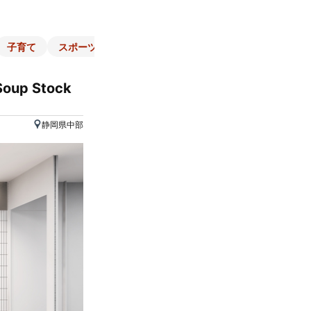
子育て
スポーツ
くらし
マネー
チラシ
自治体
p Stock
静岡県中部