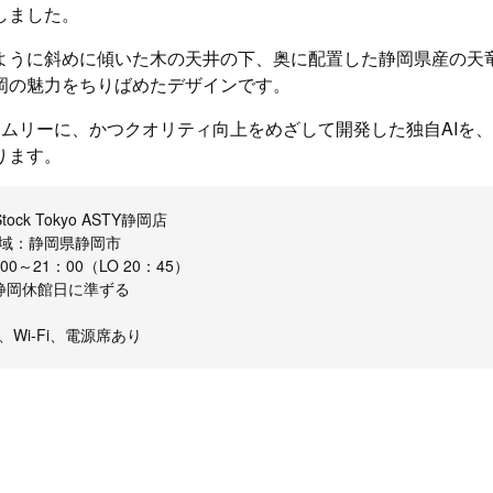
しました。
ように斜めに傾いた木の天井の下、奥に配置した静岡県産の天
岡の魅力をちりばめたデザインです。
イムリーに、かつクオリティ向上をめざして開発した独自AIを
ります。
ock Tokyo ASTY静岡店
域：静岡県静岡市
0～21：00（LO 20：45）
Y静岡休館日に準ずる
Wi-Fi、電源席あり