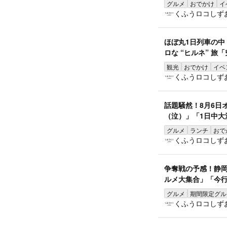
グルメ
おでかけ
イ
くふうロコしず
ほぼ丸1日列車の
ロな “ヒルネ” 旅
観光
おでかけ
イベ
くふうロコしず
話題騒然！8月6日
（泣）」「1日中大
グルメ
ランチ
おで
くふうロコしず
争奪戦の予感！静
ルメ大集合」「今
グルメ
期間限定グル
くふうロコしず