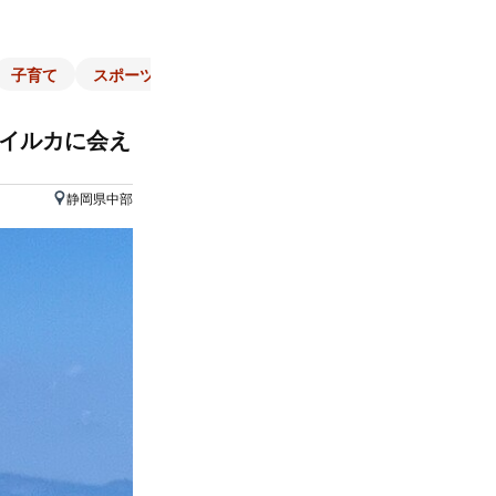
子育て
スポーツ
くらし
マネー
チラシ
自治体
「イルカに会え
静岡県中部