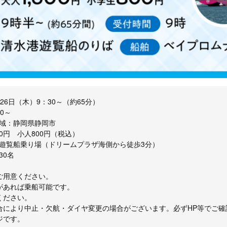
26日（木）9：30～（約65分）
0～
域：静岡県静岡市
00円 小人800円（税込）
遊覧船乗り場（ドリームプラザ海側から徒歩3分）
30名
ご用意ください。
があれば乗船可能です。
ください。
合により中止・欠航・ダイヤ変更の場合がございます。必ずHP等でご確
ジです。