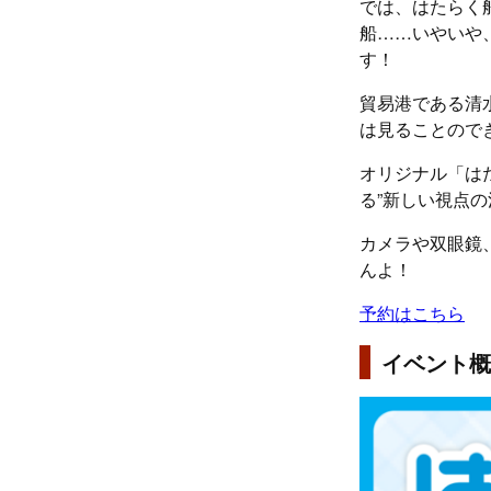
では、はたらく
船……いやいや
す！
貿易港である清
は見ることので
オリジナル「は
る”新しい視点の
カメラや双眼鏡
んよ！
予約はこちら
イベント概