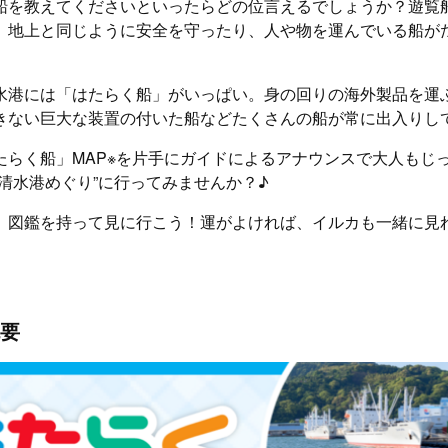
船を教えてくださいといったらどの位言えるでしょうか？遊覧
、地上と同じように安全を守ったり、人や物を運んでいる船が
水港には「はたらく船」がいっぱい。身の回りの海外製品を運
きない巨大な装置の付いた船などたくさんの船が常に出入りし
たらく船」MAP※を片手にガイドによるアナウンスで大人もじ
清水港めぐり”に行ってみませんか？♪
、図鑑を持って見に行こう！運がよければ、イルカも一緒に見
要