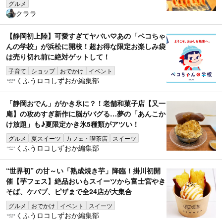
グルメ
クララ
【静岡初上陸】可愛すぎてヤバい♡あの「ペコちゃ
んの学校」が浜松に開校！超お得な限定お楽しみ袋
は売り切れ前に絶対ゲットして！
子育て
ショップ
おでかけ
イベント
くふうロコしずおか編集部
「静岡おでん」がかき氷に？！老舗和菓子店【又一
庵】の攻めすぎ新作に脳がバグる…夢の「あんこか
け放題」も♪夏限定かき氷5種類がアツい！
グルメ
夏スイーツ
カフェ・喫茶店
スイーツ
くふうロコしずおか編集部
“世界初” の甘～い「熟成焼き芋」降臨！掛川初開
催【芋フェス】絶品おいもスイーツから富士宮やき
そば、ケバブ、ピザまで全24店が大集合
グルメ
おでかけ
イベント
スイーツ
くふうロコしずおか編集部