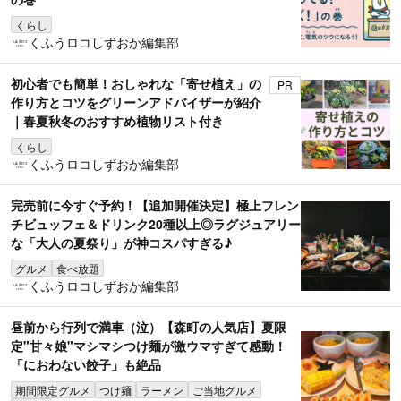
くらし
くふうロコしずおか編集部
初心者でも簡単！おしゃれな「寄せ植え」の
PR
作り方とコツをグリーンアドバイザーが紹介
｜春夏秋冬のおすすめ植物リスト付き
くらし
くふうロコしずおか編集部
完売前に今すぐ予約！【追加開催決定】極上フレン
チビュッフェ＆ドリンク20種以上◎ラグジュアリー
な「大人の夏祭り」が神コスパすぎる♪
グルメ
食べ放題
くふうロコしずおか編集部
昼前から行列で満車（泣）【森町の人気店】夏限
定"甘々娘"マシマシつけ麺が激ウマすぎて感動！
「におわない餃子」も絶品
期間限定グルメ
つけ麺
ラーメン
ご当地グルメ