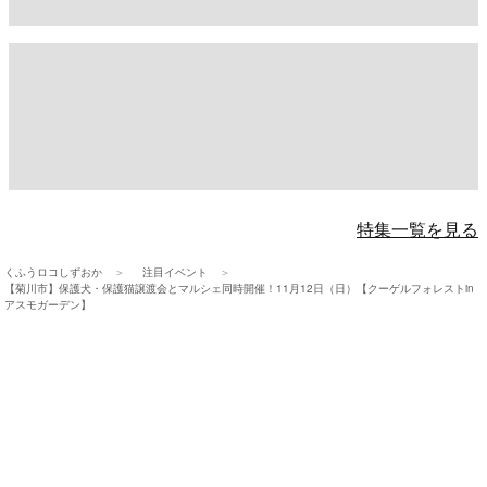
特集一覧を見る
くふうロコしずおか
注目イベント
【菊川市】保護犬・保護猫譲渡会とマルシェ同時開催！11月12日（日）【クーゲルフォレストin
アスモガーデン】