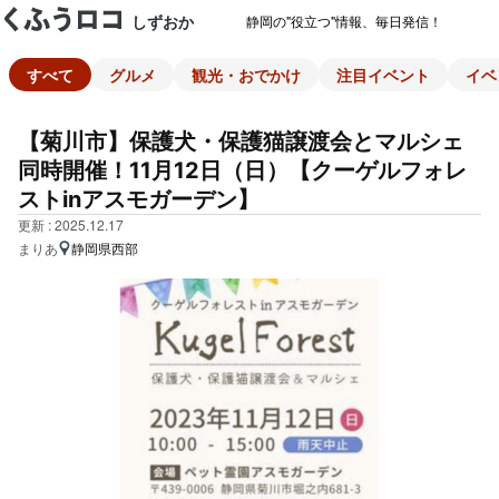
しずおか
静岡の"役立つ"情報、毎日発信！
すべて
グルメ
観光・おでかけ
注目イベント
イベ
【菊川市】保護犬・保護猫譲渡会とマルシェ
同時開催！11月12日（日）【クーゲルフォレ
ストinアスモガーデン】
更新 : 2025.12.17
まりあ
静岡県西部