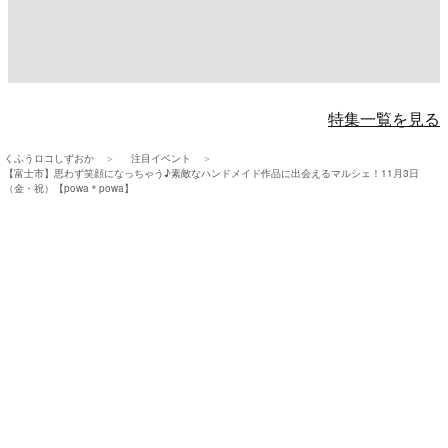
特集一覧を見る
くふうロコしずおか
注目イベント
【富士市】思わず笑顔になっちゃう♪素敵なハンドメイド作品に出会えるマルシェ！11月3日
（金・祝）【powa＊powa】