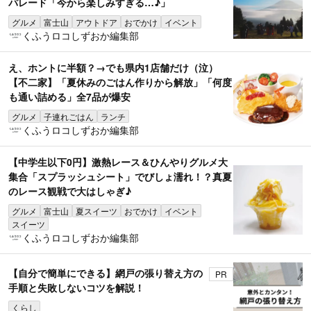
パレード「今から楽しみすぎる…♪」
グルメ
富士山
アウトドア
おでかけ
イベント
くふうロコしずおか編集部
え、ホントに半額？→でも県内1店舗だけ（泣）
【不二家】「夏休みのごはん作りから解放」「何度
も通い詰める」全7品が爆安
グルメ
子連れごはん
ランチ
くふうロコしずおか編集部
【中学生以下0円】激熱レース＆ひんやりグルメ大
集合「スプラッシュシート」でびしょ濡れ！？真夏
のレース観戦で大はしゃぎ♪
グルメ
富士山
夏スイーツ
おでかけ
イベント
スイーツ
くふうロコしずおか編集部
【自分で簡単にできる】網戸の張り替え方の
PR
手順と失敗しないコツを解説！
くらし