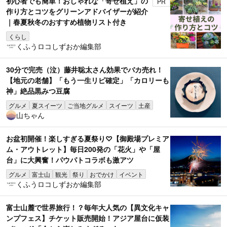
初心者でも簡単！おしゃれな「寄せ植え」の
PR
作り方とコツをグリーンアドバイザーが紹介
｜春夏秋冬のおすすめ植物リスト付き
くらし
くふうロコしずおか編集部
30分で完売（泣）藤井聡太さん効果でバカ売れ！
【地元の老舗】「もう一生リピ確定」「カロリーも
神」絶品黒みつ豆腐
グルメ
夏スイーツ
ご当地グルメ
スイーツ
土産
山ちゃん
お盆初開催！楽しすぎる夏祭り♡【御殿場プレミア
ム・アウトレット】毎日200発の「花火」や「屋
台」に大興奮！パウパトコラボも激アツ
グルメ
富士山
観光
祭り
おでかけ
イベント
くふうロコしずおか編集部
富士山麓で世界旅行！？毎年大人気の【異文化キャ
ンプフェス】チケット販売開始！アジア屋台に仮装