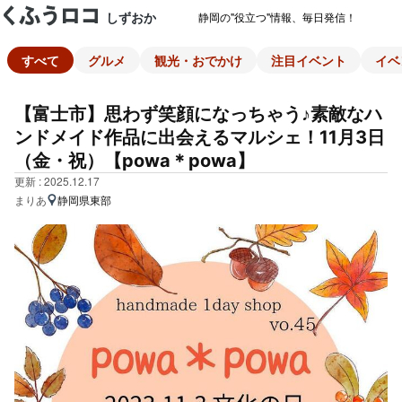
しずおか
静岡の"役立つ"情報、毎日発信！
すべて
グルメ
観光・おでかけ
注目イベント
イベ
【富士市】思わず笑顔になっちゃう♪素敵なハ
ンドメイド作品に出会えるマルシェ！11月3日
（金・祝）【powa＊powa】
更新 : 2025.12.17
まりあ
静岡県東部