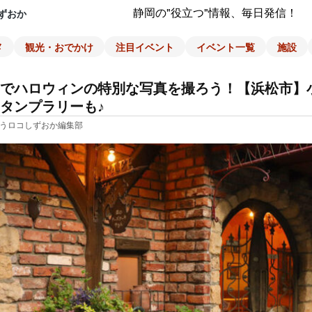
静岡の"役立つ"情報、毎日発信！
ずおか
メ
観光・おでかけ
注目イベント
イベント一覧
施設
でハロウィンの特別な写真を撮ろう！【浜松市】
タンプラリーも♪
うロコしずおか編集部