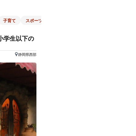
子育て
スポーツ
くらし
マネー
チラシ
自治体
小学生以下の
静岡県西部