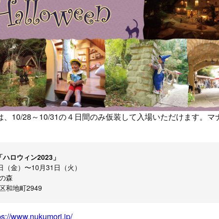
、10/28～10/31の４日間のみ仮装して入場いただけます。
ハロウィン2023」
日（金）〜10月31日（火）
の森
和地町2949
ps://www.nukumori.jp/