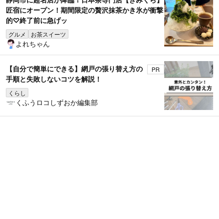
匠宿にオープン！期間限定の贅沢抹茶かき氷が衝撃
的♡終了前に急げッ
グルメ
お茶スイーツ
よれちゃん
【自分で簡単にできる】網戸の張り替え方の
PR
手順と失敗しないコツを解説！
くらし
くふうロコしずおか編集部