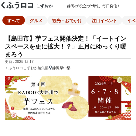
しずおか
静岡の"役立つ"情報、毎日発信！
すべて
グルメ
観光・おでかけ
注目イベント
イベ
【島田市】芋フェス開催決定！「イートイン
スペースを更に拡大！？」正月にゆっくり暖
まろう
更新 : 2025.12.17
くふうロコしずおか編集部
静岡県中部