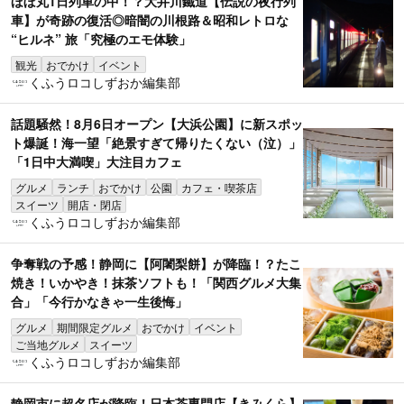
ほぼ丸1日列車の中！？大井川鐵道【伝説の夜行列
車】が奇跡の復活◎暗闇の川根路＆昭和レトロな
“ヒルネ” 旅「究極のエモ体験」
観光
おでかけ
イベント
くふうロコしずおか編集部
話題騒然！8月6日オープン【大浜公園】に新スポッ
ト爆誕！海一望「絶景すぎて帰りたくない（泣）」
「1日中大満喫」大注目カフェ
グルメ
ランチ
おでかけ
公園
カフェ・喫茶店
スイーツ
開店・閉店
くふうロコしずおか編集部
争奪戦の予感！静岡に【阿闍梨餅】が降臨！？たこ
焼き！いかやき！抹茶ソフトも！「関西グルメ大集
合」「今行かなきゃ一生後悔」
グルメ
期間限定グルメ
おでかけ
イベント
ご当地グルメ
スイーツ
くふうロコしずおか編集部
静岡市に超名店が降臨！日本茶専門店【きみくら】