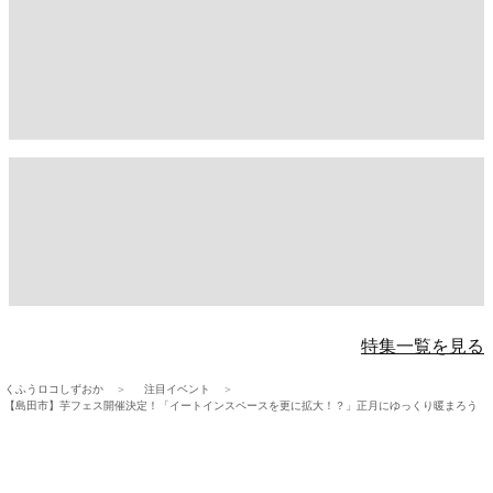
特集一覧を見る
くふうロコしずおか
注目イベント
【島田市】芋フェス開催決定！「イートインスペースを更に拡大！？」正月にゆっくり暖まろう