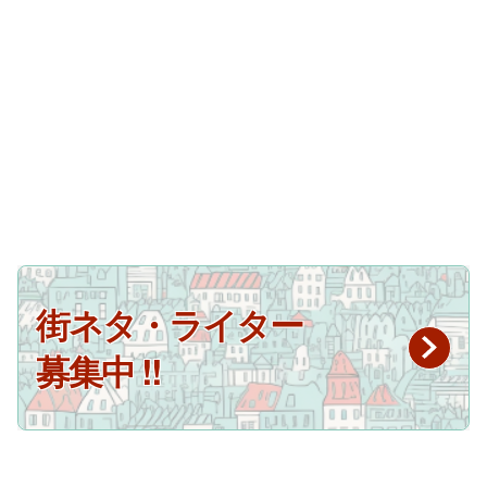
街ネタ・ライター
募集中 !!