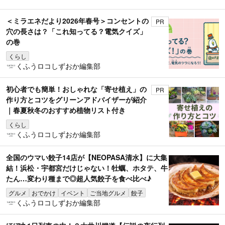
＜ミラエネだより2026年春号＞コンセントの
PR
穴の長さは？「これ知ってる？電気クイズ」
の巻
くらし
くふうロコしずおか編集部
初心者でも簡単！おしゃれな「寄せ植え」の
PR
作り方とコツをグリーンアドバイザーが紹介
｜春夏秋冬のおすすめ植物リスト付き
くらし
くふうロコしずおか編集部
全国のウマい餃子14店が【NEOPASA清水】に大集
結！浜松・宇都宮だけじゃない！牡蠣、ホタテ、牛
たん…変わり種まで◎超人気餃子を食べ比べ♪
グルメ
おでかけ
イベント
ご当地グルメ
餃子
くふうロコしずおか編集部