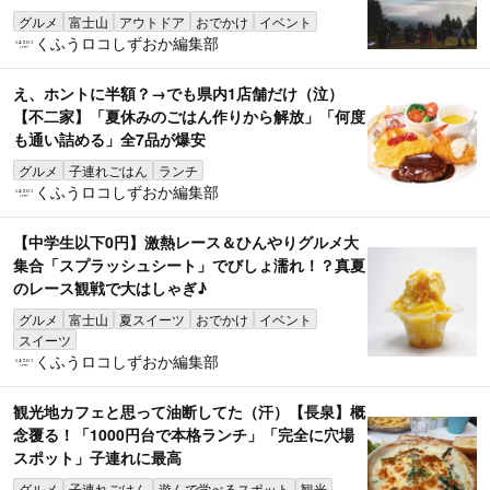
グルメ
富士山
アウトドア
おでかけ
イベント
くふうロコしずおか編集部
え、ホントに半額？→でも県内1店舗だけ（泣）
【不二家】「夏休みのごはん作りから解放」「何度
も通い詰める」全7品が爆安
グルメ
子連れごはん
ランチ
くふうロコしずおか編集部
【中学生以下0円】激熱レース＆ひんやりグルメ大
集合「スプラッシュシート」でびしょ濡れ！？真夏
のレース観戦で大はしゃぎ♪
グルメ
富士山
夏スイーツ
おでかけ
イベント
スイーツ
くふうロコしずおか編集部
観光地カフェと思って油断してた（汗）【長泉】概
念覆る！「1000円台で本格ランチ」「完全に穴場
スポット」子連れに最高
グルメ
子連れごはん
遊んで学べるスポット
観光