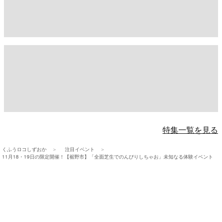
特集一覧を見る
くふうロコしずおか
注目イベント
11月18・19日の限定開催！【裾野市】「全面芝生でのんびりしちゃお」未知なる体験イベント