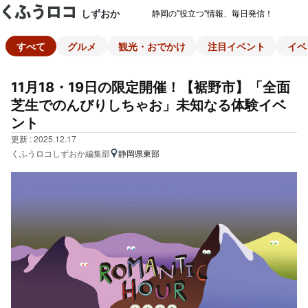
しずおか
静岡の"役立つ"情報、毎日発信！
すべて
グルメ
観光・おでかけ
注目イベント
イベ
11月18・19日の限定開催！【裾野市】「全面
芝生でのんびりしちゃお」未知なる体験イベ
ント
更新 : 2025.12.17
くふうロコしずおか編集部
静岡県東部