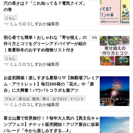
穴の長さは？「これ知ってる？電気クイズ」
の巻
くらし
くふうロコしずおか編集部
初心者でも簡単！おしゃれな「寄せ植え」の
PR
作り方とコツをグリーンアドバイザーが紹介
｜春夏秋冬のおすすめ植物リスト付き
くらし
くふうロコしずおか編集部
お盆初開催！楽しすぎる夏祭り♡【御殿場プレミア
ム・アウトレット】毎日200発の「花火」や「屋
台」に大興奮！パウパトコラボも激アツ
グルメ
富士山
観光
祭り
おでかけ
イベント
くふうロコしずおか編集部
富士山麓で世界旅行！？毎年大人気の【異文化キャ
ンプフェス】チケット販売開始！アジア屋台に仮装
パレード「今から楽しみすぎる…♪」