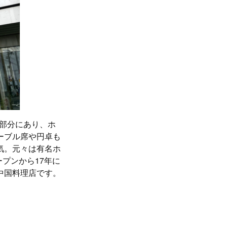
階部分にあり、ホ
ーブル席や円卓も
気。元々は有名ホ
プンから17年に
中国料理店です。