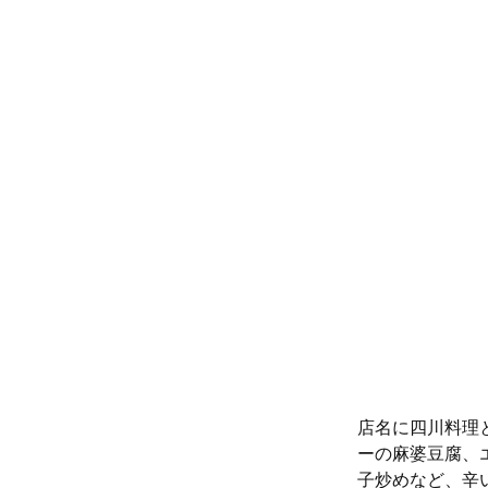
店名に四川料理
ーの麻婆豆腐、
子炒めなど、辛