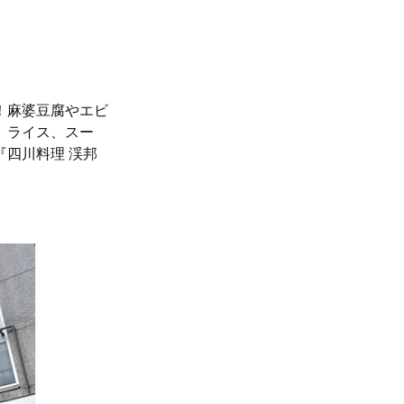
！麻婆豆腐やエビ
、ライス、スー
四川料理 渓邦