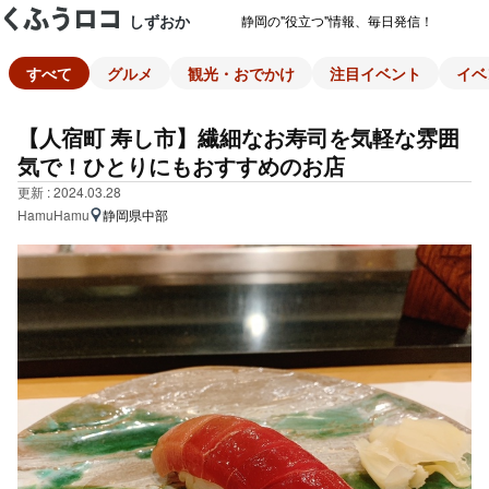
しずおか
静岡の"役立つ"情報、毎日発信！
すべて
グルメ
観光・おでかけ
注目イベント
イベ
【人宿町 寿し市】繊細なお寿司を気軽な雰囲
気で！ひとりにもおすすめのお店
更新 : 2024.03.28
HamuHamu
静岡県中部