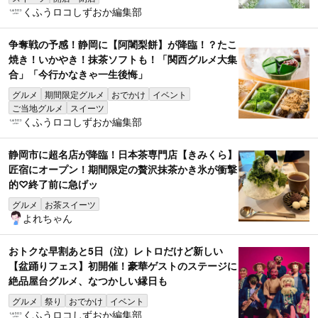
くふうロコしずおか編集部
争奪戦の予感！静岡に【阿闍梨餅】が降臨！？たこ
焼き！いかやき！抹茶ソフトも！「関西グルメ大集
合」「今行かなきゃ一生後悔」
グルメ
期間限定グルメ
おでかけ
イベント
ご当地グルメ
スイーツ
くふうロコしずおか編集部
静岡市に超名店が降臨！日本茶専門店【きみくら】
匠宿にオープン！期間限定の贅沢抹茶かき氷が衝撃
的♡終了前に急げッ
グルメ
お茶スイーツ
よれちゃん
おトクな早割あと5日（泣）レトロだけど新しい
【盆踊りフェス】初開催！豪華ゲストのステージに
絶品屋台グルメ、なつかしい縁日も
グルメ
祭り
おでかけ
イベント
くふうロコしずおか編集部