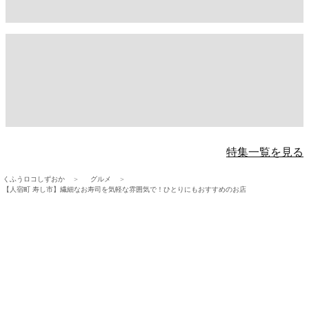
特集一覧を見る
くふうロコしずおか
グルメ
【人宿町 寿し市】繊細なお寿司を気軽な雰囲気で！ひとりにもおすすめのお店