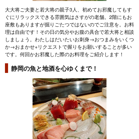
大大将ご夫妻と若大将の親子3人、初めてお邪魔してもす
ぐにリラックスできる雰囲気はさすがの老舗。2階にもお
座敷もありますが掘りごたつではないのでご注意を。お料
理は自由です！その日の気分やお腹の具合で若大将と相談
しましょう。わたしはだいたいお刺身→おつまみをいくつ
か→おまかせ+リクエストで握りをお願いすることが多い
です。何回かお邪魔した際のお料理をご紹介します！
静岡の魚と地酒を心ゆくまで！