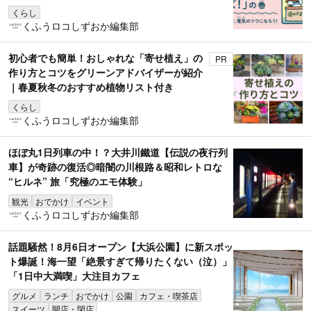
くらし
くふうロコしずおか編集部
初心者でも簡単！おしゃれな「寄せ植え」の
PR
作り方とコツをグリーンアドバイザーが紹介
｜春夏秋冬のおすすめ植物リスト付き
くらし
くふうロコしずおか編集部
ほぼ丸1日列車の中！？大井川鐵道【伝説の夜行列
車】が奇跡の復活◎暗闇の川根路＆昭和レトロな
“ヒルネ” 旅「究極のエモ体験」
観光
おでかけ
イベント
くふうロコしずおか編集部
話題騒然！8月6日オープン【大浜公園】に新スポッ
ト爆誕！海一望「絶景すぎて帰りたくない（泣）」
「1日中大満喫」大注目カフェ
グルメ
ランチ
おでかけ
公園
カフェ・喫茶店
スイーツ
開店・閉店