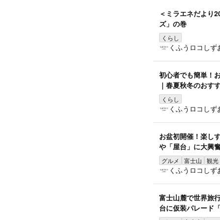
＜ミラエネだより2
ズ」の巻
くらし
くふうロコしず
初心者でも簡単！
｜春夏秋冬のおす
くらし
くふうロコしず
お盆初開催！楽しす
や「屋台」に大興
グルメ
富士山
観光
くふうロコしず
富士山麓で世界旅
台に仮装パレード「