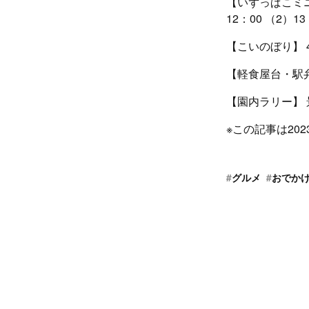
【いずっぱこミニ
12：00 （2）1
【こいのぼり】 
【軽食屋台・駅
【園内ラリー】 
※この記事は20
#
グルメ
#
おでか