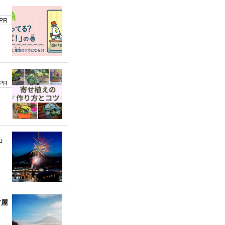
PR
PR
」
ア屋