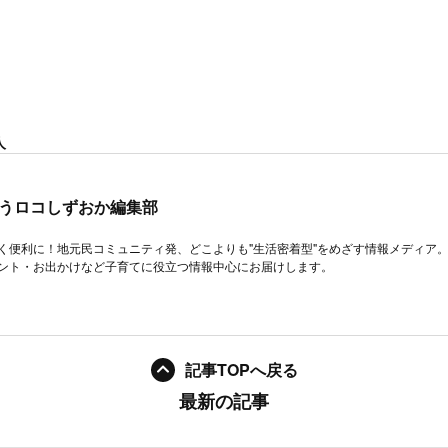
人
うロコしずおか編集部
く便利に！地元民コミュニティ発、どこよりも"生活密着型"をめざす情報メディア
ント・お出かけなど子育てに役立つ情報中心にお届けします。
記事TOPへ戻る
最新の記事