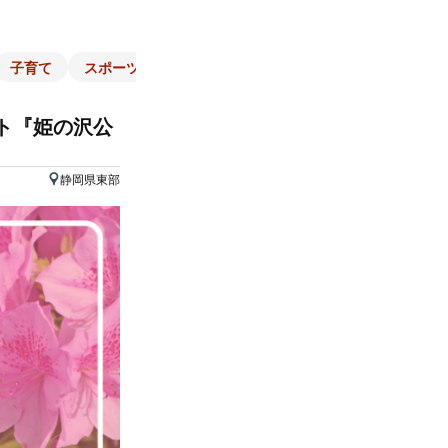
子育て
スポーツ
くらし
マネー
チラシ
自治体
ント『姫の沢公
静岡県東部