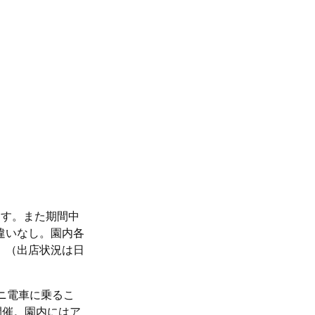
ます。また期間中
違いなし。園内各
。（出店状況は日
ニ電車に乗るこ
開催。園内にはア