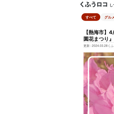
し
すべて
グル
【熱海市】4
園花まつり』
更新 : 2024.03.28
くふ