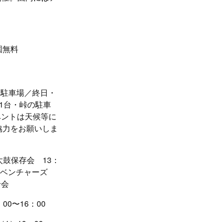
園無料
 駐車場／終日・
1台・峠の駐車
ベントは天候等に
協力をお願いしま
太鼓保存会 13：
〜糸川ベンチャーズ
笛伶会
0〜16：00