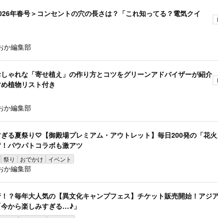
026年春号＞コンセントの穴の長さは？「これ知ってる？電気クイ
おか編集部
おしゃれな「寄せ植え」の作り方とコツをグリーンアドバイザーが紹介
すめ植物リスト付き
おか編集部
ぎる夏祭り♡【御殿場プレミアム・アウトレット】毎日200発の「花火
奮！パウパトコラボも激アツ
祭り
おでかけ
イベント
おか編集部
行！？毎年大人気の【異文化キャンプフェス】チケット販売開始！アジ
今から楽しみすぎる…♪」