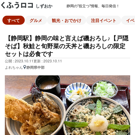
しずおか
静岡の"役立つ"情報、毎日発信！
すべて
グルメ
観光・おでかけ
注目イベント
イベ
【静岡駅】静岡の味と言えば磯おろし♪【戸隠
そば】秋鮭と旬野菜の天丼と磯おろしの限定
セットは必食です
公開 : 2023.10.11
更新 : 2023.10.11
よれちゃん
静岡県中部