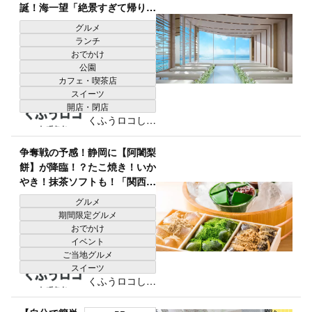
誕！海一望「絶景すぎて帰りた
くない（泣）」「1日中大満
グルメ
喫」大注目カフェ
ランチ
おでかけ
公園
カフェ・喫茶店
スイーツ
開店・閉店
くふうロコしず
おか編集部
争奪戦の予感！静岡に【阿闍梨
餅】が降臨！？たこ焼き！いか
やき！抹茶ソフトも！「関西グ
ルメ大集合」「今行かなきゃ一
グルメ
生後悔」
期間限定グルメ
おでかけ
イベント
ご当地グルメ
スイーツ
くふうロコしず
おか編集部