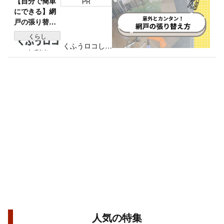
【自分で簡単
PR
にできる】網
戸の張り替え
方の手順と失
くらし
敗しないコツ
くふうロコしず
を解説！
おか編集部
人気の特集