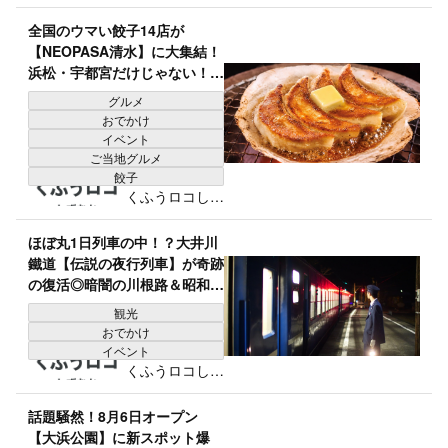
おか編集部
全国のウマい餃子14店が
【NEOPASA清水】に大集結！
浜松・宇都宮だけじゃない！牡
蠣、ホタテ、牛たん…変わり種
グルメ
まで◎超人気餃子を食べ比べ♪
おでかけ
イベント
ご当地グルメ
餃子
くふうロコしず
おか編集部
ほぼ丸1日列車の中！？大井川
鐵道【伝説の夜行列車】が奇跡
の復活◎暗闇の川根路＆昭和レ
トロな “ヒルネ” 旅「究極のエ
観光
モ体験」
おでかけ
イベント
くふうロコしず
おか編集部
話題騒然！8月6日オープン
【大浜公園】に新スポット爆