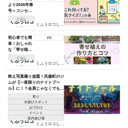
より2026年春
号＞コンセン
トの穴の長さ
くらし
は？「これ知
くふうロコしず
ってる？電気
おか編集部
クイズ」の巻
初心者でも簡
PR
単！おしゃれ
な「寄せ植
え」の作り方
くらし
とコツをグリ
くふうロコしず
ーンアドバイ
おか編集部
ザーが紹介｜
映え写真撮り放題！呉服町のジ
春夏秋冬のお
ムが【一夜限りのナイトプー
すすめ植物リ
ル】に！？会員じゃなくでも
スト付き
OK！「メイク＆水着自由」昼
祭り
は夏祭りも♪
水遊びスポット
おでかけ
イベント
室内遊び場
くふうロコしず