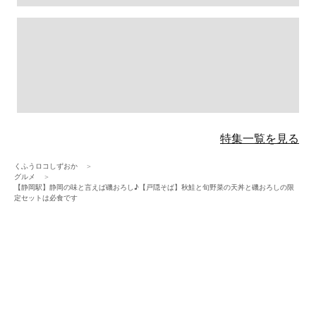
特集一覧を見る
くふうロコしずおか
グルメ
【静岡駅】静岡の味と言えば磯おろし♪【戸隠そば】秋鮭と旬野菜の天丼と磯おろしの限
定セットは必食です