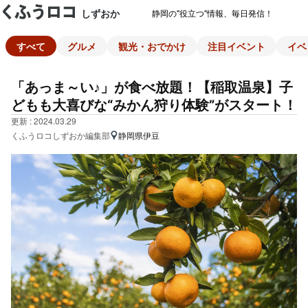
しずおか
静岡の"役立つ"情報、毎日発信！
すべて
グルメ
観光・おでかけ
注目イベント
イベ
「あっま～い♪」が食べ放題！【稲取温泉】子
どもも大喜びな“みかん狩り体験”がスタート！
更新 : 2024.03.29
くふうロコしずおか編集部
静岡県伊豆