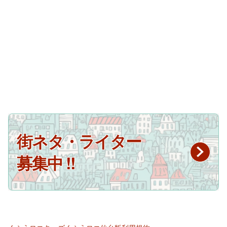
街ネタ・ライター
募集中 !!