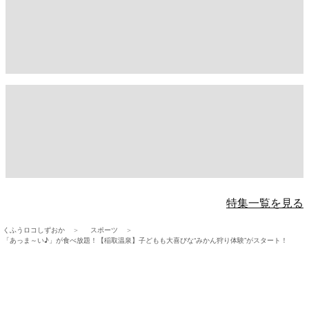
特集一覧を見る
くふうロコしずおか
スポーツ
「あっま～い♪」が食べ放題！【稲取温泉】子どもも大喜びな“みかん狩り体験”がスタート！