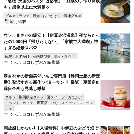
「名物“天国のパスタ”は必食」「豆腐の手作り体験
も」想像以上に大満足♡
グルメ
ランチ
観光
おでかけ
ご当地グルメ
望月結衣
ウソ、まさかの爆安！【伊豆赤沢温泉】夜ならたっ
たの1,000円「帰りたくない」「家族で大満喫」神
すぎる絶景スパ♡
観光
おでかけ
室内遊び場
温泉・サウナ
くふうロコしずおか編集部
厚さ3cmの断面美♡いちご専門店【静岡土産の新定
番】贅沢すぎる新作“バターサンド”爆誕！夏限定&
縁日企画も見逃し厳禁
グルメ
期間限定グルメ
夏スイーツ
おでかけ
イベント
カフェ・喫茶店
いちごスイーツ
スイーツ
土産
くふうロコしずおか編集部
開放感しかない♪【入場無料】中伊豆のぶどう畑で
夏フェス！ワイン＆絶品グルメと音楽に酔いしれる