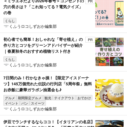
＜ミラエネだより2026年春号＞コンセントの
PR
穴の長さは？「これ知ってる？電気クイズ」
の巻
くらし
くふうロコしずおか編集部
初心者でも簡単！おしゃれな「寄せ植え」の
PR
作り方とコツをグリーンアドバイザーが紹介
｜春夏秋冬のおすすめ植物リスト付き
くらし
くふうロコしずおか編集部
7日間のみ！行かなきゃ損！【限定アイスドーナ
ツ】145万個売れた伝説の行列店「5周年祭」無料
お赤飯に豪華ガラポン抽選会も♪
グルメ
期間限定グルメ
観光
テイクアウト
おでかけ
イベント
パン
スイーツ
くふうロコしずおか編集部
伊豆でランチするならココ！【イタリアンの名店】