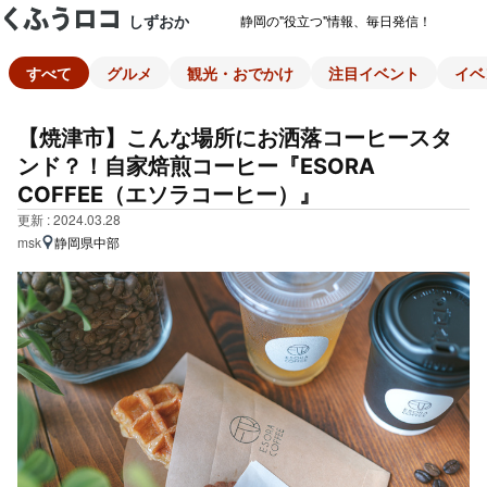
しずおか
静岡の"役立つ"情報、毎日発信！
すべて
グルメ
観光・おでかけ
注目イベント
イベ
【焼津市】こんな場所にお洒落コーヒースタ
ンド？！自家焙煎コーヒー『ESORA
COFFEE（エソラコーヒー）』
更新 : 2024.03.28
msk
静岡県中部