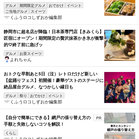
グルメ
期間限定グルメ
おでかけ
イベント
ご当地グルメ
スイーツ
くふうロコしずおか編集部
静岡市に超名店が降臨！日本茶専門店【きみくら】
匠宿にオープン！期間限定の贅沢抹茶かき氷が衝撃
的♡終了前に急げッ
グルメ
お茶スイーツ
よれちゃん
おトクな早割あと5日（泣）レトロだけど新しい
【盆踊りフェス】初開催！豪華ゲストのステージに
絶品屋台グルメ、なつかしい縁日も
グルメ
祭り
おでかけ
イベント
くふうロコしずおか編集部
【自分で簡単にできる】網戸の張り替え方の
PR
手順と失敗しないコツを解説！
くらし
くふうロコしずおか編集部