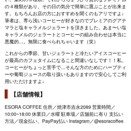
の４種類があり、その日の気分で簡単に選ぶことが出来ま
す。もちろんお店の方におすすめを聞くのもアリですよ♩
筆者は、専ら浅いコーヒーが好きなのでプレミアのグアテ
マラと塩キャラメルジェラートを頂きました。あま〜い塩
キャラメルのジェラートとコーヒーの組み合わせは本当に
悪魔的…。無限に食べられちゃいます（笑）
これからの季節、甘いジェラートと冷たいアイスコーヒー
が最高のカフェタイムになること間違いなしです！！私、
コーヒーがちょっと苦手で…そんな方のためにハーブティ
ーや葡萄ジュースの取り扱いもありますので安心してご利
用いただけますよ♩
【店舗情報】
ESORA COFFEE 住所／焼津市吉永2089 営業時間／
10:00~18:00 休業日／水曜 駐車場／店舗前に有り 支払い
方法／現金払い、PayPay払い Instagram／@esoracoffee