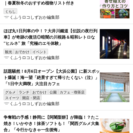
｜春夏秋冬のおすすめ植物リスト付き
くらし
くふうロコしずおか編集部
ほぼ丸1日列車の中！？大井川鐵道【伝説の夜行列
車】が奇跡の復活◎暗闇の川根路＆昭和レトロな
“ヒルネ” 旅「究極のエモ体験」
観光
おでかけ
イベント
くふうロコしずおか編集部
話題騒然！8月6日オープン【大浜公園】に新スポッ
ト爆誕！海一望「絶景すぎて帰りたくない（泣）」
「1日中大満喫」大注目カフェ
グルメ
ランチ
おでかけ
公園
カフェ・喫茶店
スイーツ
開店・閉店
くふうロコしずおか編集部
争奪戦の予感！静岡に【阿闍梨餅】が降臨！？たこ
焼き！いかやき！抹茶ソフトも！「関西グルメ大集
合」「今行かなきゃ一生後悔」