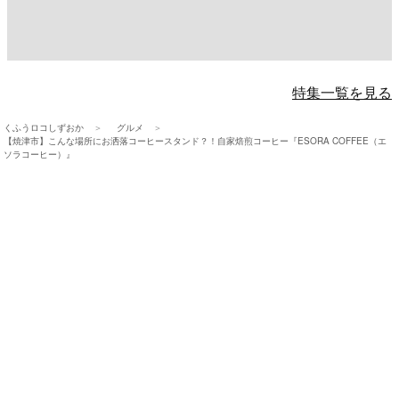
特集一覧を見る
くふうロコしずおか
グルメ
【焼津市】こんな場所にお洒落コーヒースタンド？！自家焙煎コーヒー『ESORA COFFEE（エ
ソラコーヒー）』