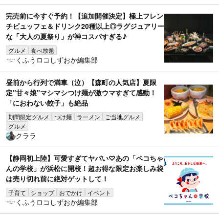
完売前に今すぐ予約！【追加開催決定】極上フレン
チビュッフェ＆ドリンク20種以上◎ラグジュアリー
な「大人の夏祭り」が神コスパすぎる♪
グルメ
食べ放題
くふうロコしずおか編集部
昼前から行列で満車（泣）【森町の人気店】夏限
定"甘々娘"マシマシつけ麺が激ウマすぎて感動！
「におわない餃子」も絶品
期間限定グルメ
つけ麺
ラーメン
ご当地グルメ
グルメ
クララ
【静岡初上陸】可愛すぎてヤバい♡あの「ペコちゃ
んの学校」が浜松に開校！超お得な限定お楽しみ袋
は売り切れ前に絶対ゲットして！
子育て
ショップ
おでかけ
イベント
くふうロコしずおか編集部