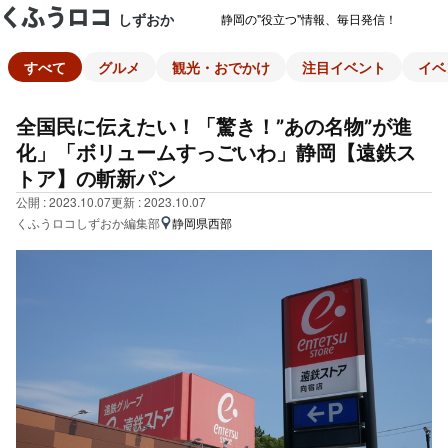
しずおか
静岡の"役立つ"情報、毎日発信！
すべて
グルメ
観光・おでかけ
注目イベント
イベ
全国民に伝えたい！「驚き！”あの名物”が進
化」「ボリュームすっごいわ」静岡【遠鉄ス
トア】の斬新パン
公開 : 2023.10.07
更新 : 2023.10.07
くふうロコしずおか編集部
静岡県西部