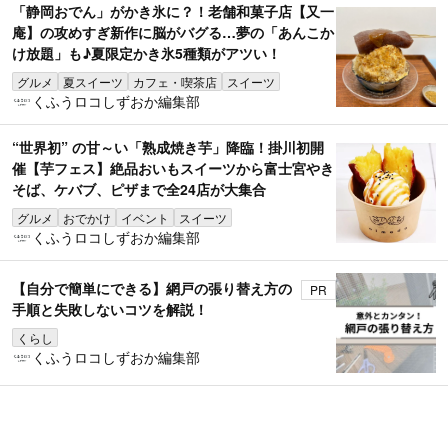
「静岡おでん」がかき氷に？！老舗和菓子店【又一
庵】の攻めすぎ新作に脳がバグる…夢の「あんこか
け放題」も♪夏限定かき氷5種類がアツい！
グルメ
夏スイーツ
カフェ・喫茶店
スイーツ
くふうロコしずおか編集部
“世界初” の甘～い「熟成焼き芋」降臨！掛川初開
催【芋フェス】絶品おいもスイーツから富士宮やき
そば、ケバブ、ピザまで全24店が大集合
グルメ
おでかけ
イベント
スイーツ
くふうロコしずおか編集部
【自分で簡単にできる】網戸の張り替え方の
PR
手順と失敗しないコツを解説！
くらし
くふうロコしずおか編集部