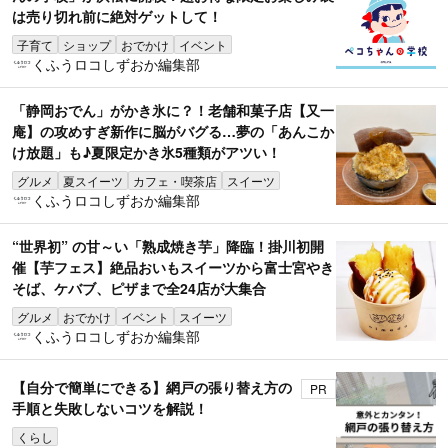
は売り切れ前に絶対ゲットして！
子育て
ショップ
おでかけ
イベント
くふうロコしずおか編集部
「静岡おでん」がかき氷に？！老舗和菓子店【又一
庵】の攻めすぎ新作に脳がバグる…夢の「あんこか
け放題」も♪夏限定かき氷5種類がアツい！
グルメ
夏スイーツ
カフェ・喫茶店
スイーツ
くふうロコしずおか編集部
“世界初” の甘～い「熟成焼き芋」降臨！掛川初開
催【芋フェス】絶品おいもスイーツから富士宮やき
そば、ケバブ、ピザまで全24店が大集合
グルメ
おでかけ
イベント
スイーツ
くふうロコしずおか編集部
【自分で簡単にできる】網戸の張り替え方の
PR
手順と失敗しないコツを解説！
くらし