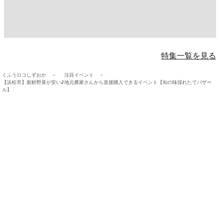
特集一覧を見る
くふうロコしずおか
注目イベント
【浜松市】新鮮野菜が安い♪地元農家さんから直接購入できるイベント【旬の味採れたてバザー
ル】