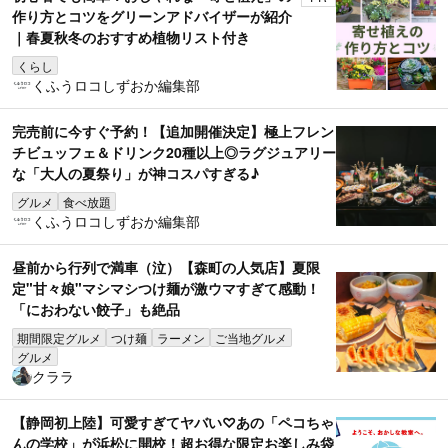
作り方とコツをグリーンアドバイザーが紹介
｜春夏秋冬のおすすめ植物リスト付き
くらし
くふうロコしずおか編集部
完売前に今すぐ予約！【追加開催決定】極上フレン
チビュッフェ＆ドリンク20種以上◎ラグジュアリー
な「大人の夏祭り」が神コスパすぎる♪
グルメ
食べ放題
くふうロコしずおか編集部
昼前から行列で満車（泣）【森町の人気店】夏限
定"甘々娘"マシマシつけ麺が激ウマすぎて感動！
「におわない餃子」も絶品
期間限定グルメ
つけ麺
ラーメン
ご当地グルメ
グルメ
クララ
【静岡初上陸】可愛すぎてヤバい♡あの「ペコちゃ
んの学校」が浜松に開校！超お得な限定お楽しみ袋