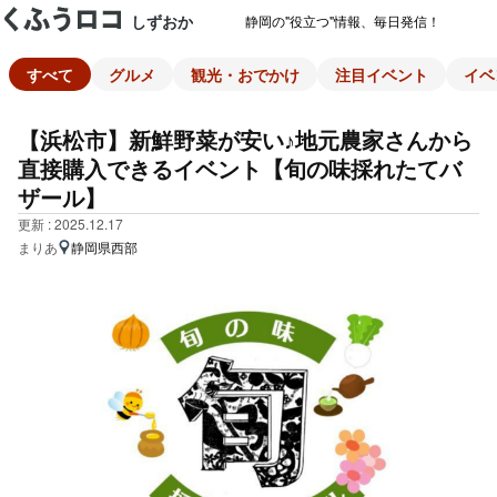
しずおか
静岡の"役立つ"情報、毎日発信！
すべて
グルメ
観光・おでかけ
注目イベント
イベ
【浜松市】新鮮野菜が安い♪地元農家さんから
直接購入できるイベント【旬の味採れたてバ
ザール】
更新 : 2025.12.17
まりあ
静岡県西部