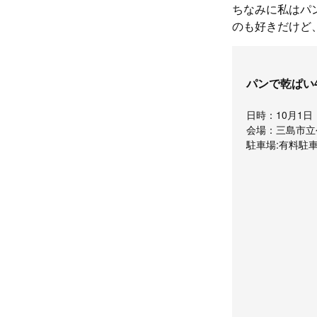
ちなみに私はパ
のも好きだけど
パンで乾ぱい
日時：10月1日（
会場：三島市立
駐車場:有料駐車