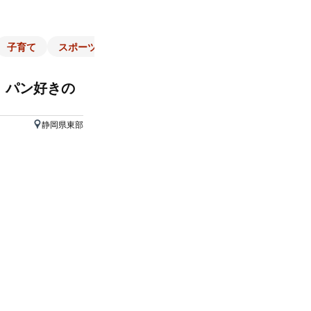
子育て
スポーツ
くらし
マネー
チラシ
自治体
！パン好きの
静岡県東部