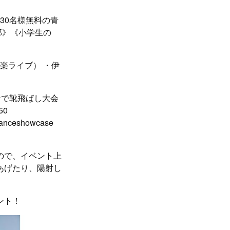
30名様無料の青
部》《小学生の
音楽ライブ） ・伊
 みんなで靴飛ばし大会⁡
50
Danceshowcase
ので、イベント上
あげたり、陽射し
ント！