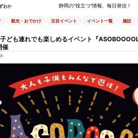
静岡の"役立つ"情報、毎日発信！
ずおか
メ
観光・おでかけ
注目イベント
イベント一覧
施設
子ども連れでも楽しめるイベント『ASOBOOOOL
開催
あ