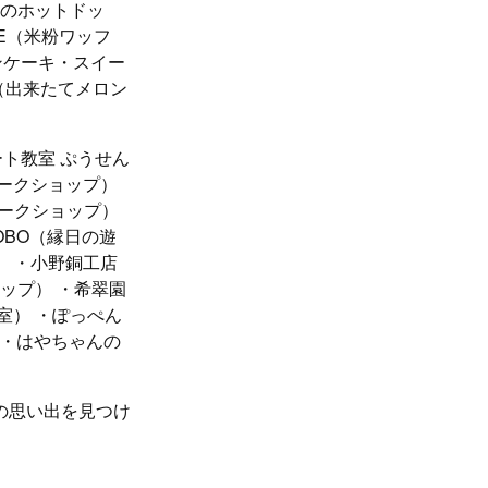
パンのホットドッ
LE（米粉ワッフ
ォンケーキ・スイー
O（出来たてメロン
ート教室 ぷうせん
ークショップ）
トワークショップ）
OBO（縁日の遊
） ・小野銅工店
ップ） ・希翠園
室） ・ぽっぺん
 ・はやちゃんの
の思い出を見つけ