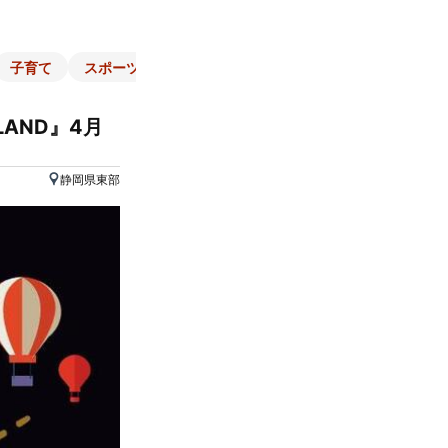
子育て
スポーツ
くらし
マネー
チラシ
自治体
AND』4月
静岡県東部