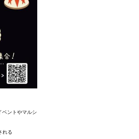
イベントやマルシ
。
される