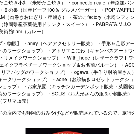
こ焼き小判（米粉たこ焼き） ・connection cafe（無添加
・８の巣（国産ビーフ100％ グルメバーガー） ・POP WAFF
AM（肉巻きおにぎり・串焼き） ・茶のこfactory（米粉シフ
（静岡県産茶葉使用ドリンク・スイーツ） ・PABRATA.M.J.
美術館tiam（カレー）
・物販】 ・amry（ヘアアクセサリー販売） ・手形＆足形ア
トのワークショップ） ・アトリエこにわ（キャンバスアートワ
（靴下リメイクワークショップ） ・With_hope（レザークラフ
rty（フェイクフラペチーノワークショップ＆お名前バルーン） ・AS
（クリアバッグのワークショップ） ・ogawa（手作り射的屋さん
ークワークショップ） ・aone（お絵描きロゼットワークショ
ショップ） ・お家菜園（キッチンガーデンポット販売・菜園教
めワークショップ） ・SOLIS（お人形さんの服＆小物販売）
（フリマ販売）
ドの店内でも静岡のおみやげなどが販売されているので、旅行