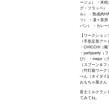
ージュ） ・米粉た
グ・フラッペ） 
ル） ・熟成肉H
ツ） ・凜々茶房
パン） ・カレー
【ワークショップ
（手形足形アー
・CHICCHI
・partypa
び） ・mepo
（スプーン＆フォ
（竹灯籠ワーク
ぺん（タイダイ染
おもちゃ屋さん
富士ミルクラン
てみてね。