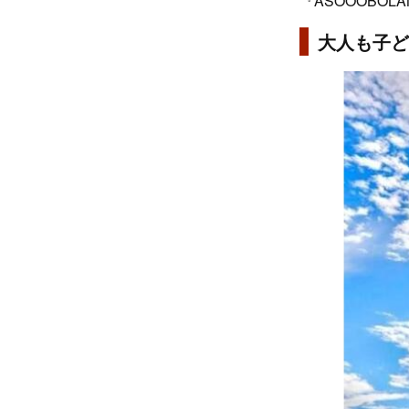
『ASOOOBO
大人も子ど