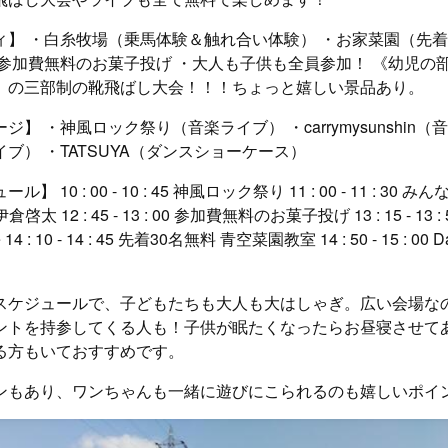
ィ】 ・白糸牧場（乗馬体験＆触れ合い体験） ・お家菜園（先着
・参加費無料のお菓子投げ ・大人も子供も全員参加！ 《幼児の
》の三部制の靴飛ばし大会！！！ちょっと嬉しい景品あり。
】 ・神風ロック祭り（音楽ライブ） ・carrymysunshin（
ブ） ・TATSUYA（ダンスショーケース）
 10 : 00 - 10 : 45 神風ロック祭り 11 : 00 - 11 : 30
 25 伊倉啓太 12 : 45 - 13 : 00 参加費無料のお菓子投げ⁡ 13 : 15 - 13 : 
e⁡ 14 : 10 - 14 : 45 先着30名無料 青空菜園教室⁡ 14 : 50 - 15 : 00 
スケジュールで、子どもたちも大人も大はしゃぎ。広い会場な
ントを持参してくる人も！子供が眠たくなったらお昼寝させて
る方もいておすすめです。
ンもあり、ワンちゃんも一緒に遊びにこられるのも嬉しいポイ