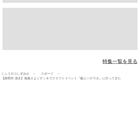
特集一覧を見る
くふうロコしずおか
スポーツ
【静岡市 清水】海風そよぐデッキでクラフトイベント『船とハナウタ』に行ってきた