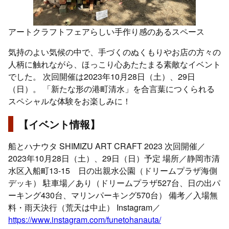
アートクラフトフェアらしい手作り感のあるスペース
気持のよい気候の中で、手づくのぬくもりやお店の方々の
人柄に触れながら、ほっこり心あたたまる素敵なイベント
でした。 次回開催は2023年10月28日（土）、29日
（日）。 「新たな形の港町清水」を合言葉につくられる
スペシャルな体験をお楽しみに！
【イベント情報】
船とハナウタ SHIMIZU ART CRAFT 2023 次回開催／
2023年10月28日（土）、29日（日）予定 場所／静岡市清
水区入船町13-15 日の出親水公園（ドリームプラザ海側
デッキ） 駐車場／あり（ドリームプラザ527台、日の出パ
ーキング430台、マリンパーキング570台） 備考／入場無
料・雨天決行（荒天は中止） Instagram／
https://www.instagram.com/funetohanauta/