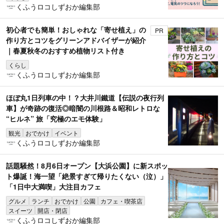
くふうロコしずおか編集部
初心者でも簡単！おしゃれな「寄せ植え」の
PR
作り方とコツをグリーンアドバイザーが紹介
｜春夏秋冬のおすすめ植物リスト付き
くらし
くふうロコしずおか編集部
ほぼ丸1日列車の中！？大井川鐵道【伝説の夜行列
車】が奇跡の復活◎暗闇の川根路＆昭和レトロな
“ヒルネ” 旅「究極のエモ体験」
観光
おでかけ
イベント
くふうロコしずおか編集部
話題騒然！8月6日オープン【大浜公園】に新スポッ
ト爆誕！海一望「絶景すぎて帰りたくない（泣）」
「1日中大満喫」大注目カフェ
グルメ
ランチ
おでかけ
公園
カフェ・喫茶店
スイーツ
開店・閉店
くふうロコしずおか編集部