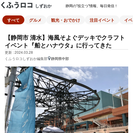
しずおか
静岡の"役立つ"情報、毎日発信！
すべて
グルメ
観光・おでかけ
注目イベント
イベ
【静岡市 清水】海風そよぐデッキでクラフト
イベント『船とハナウタ』に行ってきた
更新 : 2024.03.28
くふうロコしずおか編集部
静岡県中部