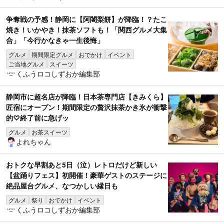
争奪戦の予感！静岡に【阿闍梨餅】が降臨！？たこ
焼き！いかやき！抹茶ソフトも！「関西グルメ大集
合」「今行かなきゃ一生後悔」
グルメ
期間限定グルメ
おでかけ
イベント
ご当地グルメ
スイーツ
くふうロコしずおか編集部
静岡市に超名店が降臨！日本茶専門店【きみくら】
匠宿にオープン！期間限定の贅沢抹茶かき氷が衝撃
的♡終了前に急げッ
グルメ
お茶スイーツ
よれちゃん
おトクな早割あと5日（泣）レトロだけど新しい
【盆踊りフェス】初開催！豪華ゲストのステージに
絶品屋台グルメ、なつかしい縁日も
グルメ
祭り
おでかけ
イベント
くふうロコしずおか編集部