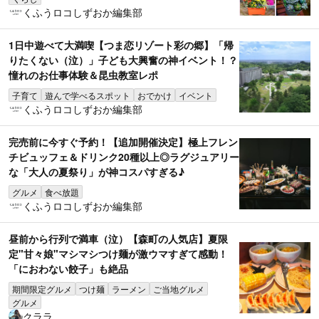
くふうロコしずおか編集部
1日中遊べて大満喫【つま恋リゾート彩の郷】「帰
りたくない（泣）」子ども大興奮の神イベント！？
憧れのお仕事体験＆昆虫教室レポ
子育て
遊んで学べるスポット
おでかけ
イベント
くふうロコしずおか編集部
完売前に今すぐ予約！【追加開催決定】極上フレン
チビュッフェ＆ドリンク20種以上◎ラグジュアリー
な「大人の夏祭り」が神コスパすぎる♪
グルメ
食べ放題
くふうロコしずおか編集部
昼前から行列で満車（泣）【森町の人気店】夏限
定"甘々娘"マシマシつけ麺が激ウマすぎて感動！
「におわない餃子」も絶品
期間限定グルメ
つけ麺
ラーメン
ご当地グルメ
グルメ
クララ