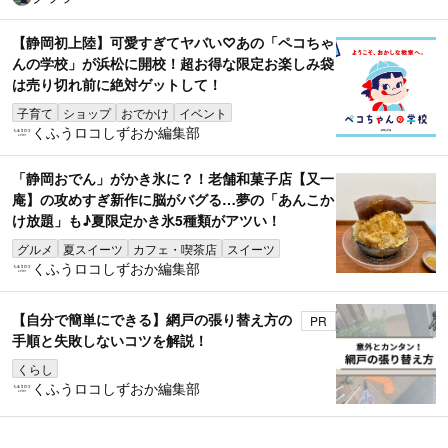
【静岡初上陸】可愛すぎてヤバい♡あの「ペコちゃ
んの学校」が浜松に開校！超お得な限定お楽しみ袋
は売り切れ前に絶対ゲットして！
子育て
ショップ
おでかけ
イベント
くふうロコしずおか編集部
「静岡おでん」がかき氷に？！老舗和菓子店【又一
庵】の攻めすぎ新作に脳がバグる…夢の「あんこか
け放題」も♪夏限定かき氷5種類がアツい！
グルメ
夏スイーツ
カフェ・喫茶店
スイーツ
くふうロコしずおか編集部
【自分で簡単にできる】網戸の張り替え方の
PR
手順と失敗しないコツを解説！
くらし
くふうロコしずおか編集部