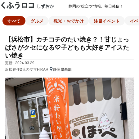
しずおか
静岡の"役立つ"情報、毎日発信！
すべて
グルメ
観光・おでかけ
注目イベント
イベ
【浜松市】カチコチのたい焼き？！甘じょっ
ぱさがクセになる♡子どもも大好きアイスた
い焼き
更新 : 2024.03.29
浜松在住2児のママHIKARI
静岡県西部