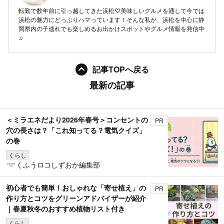
転勤で数年前に引っ越してきた浜松♡美味しいグルメを通して今では
浜松の魅力にどっぷりハマっています！そんな私が、浜松を中心に静
岡県内の子連れでも楽しめるお出かけスポットやグルメ情報を発信中
♫
記事TOPへ戻る
最新の記事
＜ミラエネだより2026年春号＞コンセントの
PR
穴の長さは？「これ知ってる？電気クイズ」
の巻
くらし
くふうロコしずおか編集部
初心者でも簡単！おしゃれな「寄せ植え」の
PR
作り方とコツをグリーンアドバイザーが紹介
｜春夏秋冬のおすすめ植物リスト付き
くらし