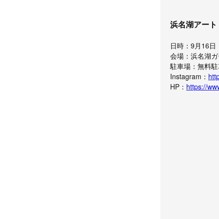
浜名湖アート
日時：9月16日（
会場：浜名湖ガ
駐車場：無料駐
Instagram：
htt
HP：
https://w