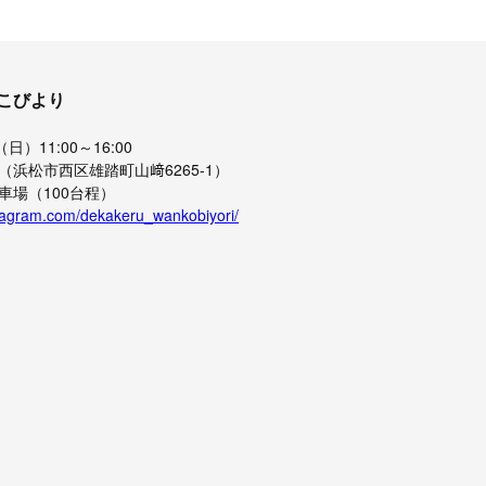
こびより
日）11:00～16:00
Y（浜松市西区雄踏町山﨑6265-1）
車場（100台程）
stagram.com/dekakeru_wankobiyori/