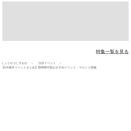
特集一覧を見る
くふうロコしずおか
注目イベント
【9月後半イベントまとめ】静岡県中部おすすめイベント・マルシェ情報