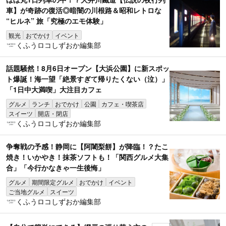
車】が奇跡の復活◎暗闇の川根路＆昭和レトロな
“ヒルネ” 旅「究極のエモ体験」
観光
おでかけ
イベント
くふうロコしずおか編集部
話題騒然！8月6日オープン【大浜公園】に新スポッ
ト爆誕！海一望「絶景すぎて帰りたくない（泣）」
「1日中大満喫」大注目カフェ
グルメ
ランチ
おでかけ
公園
カフェ・喫茶店
スイーツ
開店・閉店
くふうロコしずおか編集部
争奪戦の予感！静岡に【阿闍梨餅】が降臨！？たこ
焼き！いかやき！抹茶ソフトも！「関西グルメ大集
合」「今行かなきゃ一生後悔」
グルメ
期間限定グルメ
おでかけ
イベント
ご当地グルメ
スイーツ
くふうロコしずおか編集部