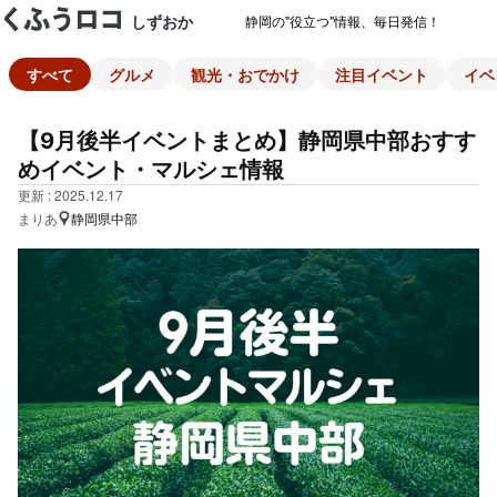
しずおか
静岡の"役立つ"情報、毎日発信！
すべて
グルメ
観光・おでかけ
注目イベント
イベ
【9月後半イベントまとめ】静岡県中部おすす
めイベント・マルシェ情報
更新 : 2025.12.17
まりあ
静岡県中部