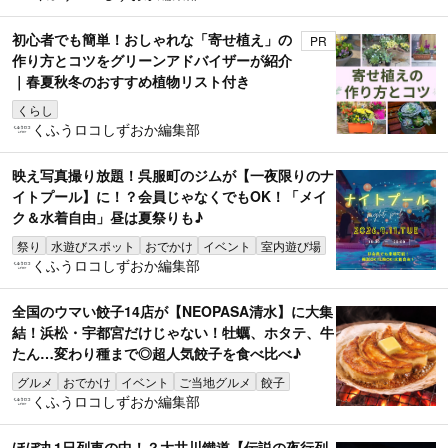
初心者でも簡単！おしゃれな「寄せ植え」の
PR
作り方とコツをグリーンアドバイザーが紹介
｜春夏秋冬のおすすめ植物リスト付き
くらし
くふうロコしずおか編集部
映え写真撮り放題！呉服町のジムが【一夜限りのナ
イトプール】に！？会員じゃなくでもOK！「メイ
ク＆水着自由」昼は夏祭りも♪
祭り
水遊びスポット
おでかけ
イベント
室内遊び場
くふうロコしずおか編集部
全国のウマい餃子14店が【NEOPASA清水】に大集
結！浜松・宇都宮だけじゃない！牡蠣、ホタテ、牛
たん…変わり種まで◎超人気餃子を食べ比べ♪
グルメ
おでかけ
イベント
ご当地グルメ
餃子
くふうロコしずおか編集部
ほぼ丸1日列車の中！？大井川鐵道【伝説の夜行列