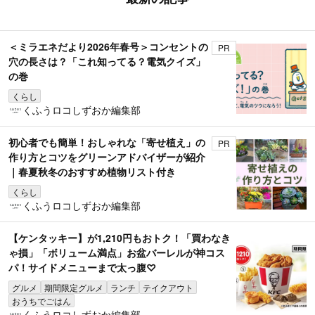
＜ミラエネだより2026年春号＞コンセントの
PR
穴の長さは？「これ知ってる？電気クイズ」
の巻
くらし
くふうロコしずおか編集部
初心者でも簡単！おしゃれな「寄せ植え」の
PR
作り方とコツをグリーンアドバイザーが紹介
｜春夏秋冬のおすすめ植物リスト付き
くらし
くふうロコしずおか編集部
【ケンタッキー】が1,210円もおトク！「買わなき
ゃ損」「ボリューム満点」お盆バーレルが神コス
パ！サイドメニューまで太っ腹♡
グルメ
期間限定グルメ
ランチ
テイクアウト
おうちでごはん
くふうロコしずおか編集部