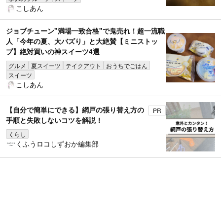
こしあん
ジョブチューン"満場一致合格"で鬼売れ！超一流職
人「今年の夏、大バズり」と大絶賛【ミニストッ
プ】絶対買いの神スイーツ4選
グルメ
夏スイーツ
テイクアウト
おうちでごはん
スイーツ
こしあん
【自分で簡単にできる】網戸の張り替え方の
PR
手順と失敗しないコツを解説！
くらし
くふうロコしずおか編集部