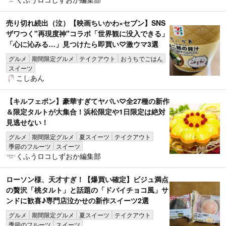
売り切れ続出（泣）【映画ちいかわ×セブン】SNS
ザワつく"再現度神"コラボ「世界観に没入できる」
「心に沁みる…」見つけたら即買い♡激ウマ3選
グルメ
期間限定グルメ
テイクアウト
おうちでごはん
スイーツ
こしあん
【キルフェボン】豪華すぎてヤバい♡全27種の新作
＆限定タルトが大集合！浜松限定や1日限定は絶対
見逃せない！
グルメ
期間限定グルメ
夏スイーツ
テイクアウト
季節のフルーツ
スイーツ
くふうロコしずおか編集部
ローソン様、天才すぎ！【爆買い確定】ビジュ満点
の贅沢「桃タルト」と話題の「ドバイチョコ風」サ
ンドに歓喜♪専門店泣かせの新作スイーツ2選
グルメ
期間限定グルメ
夏スイーツ
テイクアウト
季節のフルーツ
スイーツ