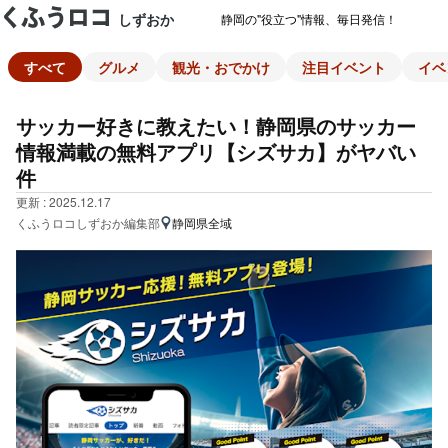
しずおか
静岡の"役立つ"情報、毎日発信！
すべて
グルメ
観光・おでかけ
注目イベント
イベ
サッカー好きに教えたい！静岡県のサッカー
情報満載の無料アプリ【シズサカ】がヤバい
件
更新 : 2025.12.17
くふうロコしずおか編集部
静岡県全域