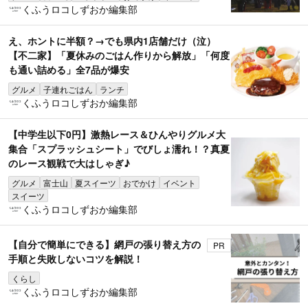
くふうロコしずおか編集部
え、ホントに半額？→でも県内1店舗だけ（泣）
【不二家】「夏休みのごはん作りから解放」「何度
も通い詰める」全7品が爆安
グルメ
子連れごはん
ランチ
くふうロコしずおか編集部
【中学生以下0円】激熱レース＆ひんやりグルメ大
集合「スプラッシュシート」でびしょ濡れ！？真夏
のレース観戦で大はしゃぎ♪
グルメ
富士山
夏スイーツ
おでかけ
イベント
スイーツ
くふうロコしずおか編集部
【自分で簡単にできる】網戸の張り替え方の
PR
手順と失敗しないコツを解説！
くらし
くふうロコしずおか編集部