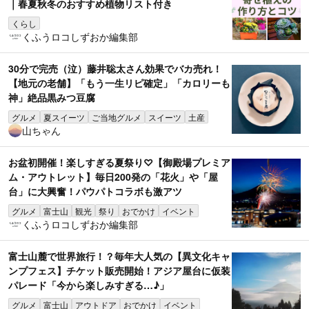
｜春夏秋冬のおすすめ植物リスト付き
くらし
くふうロコしずおか編集部
30分で完売（泣）藤井聡太さん効果でバカ売れ！
【地元の老舗】「もう一生リピ確定」「カロリーも
神」絶品黒みつ豆腐
グルメ
夏スイーツ
ご当地グルメ
スイーツ
土産
山ちゃん
お盆初開催！楽しすぎる夏祭り♡【御殿場プレミア
ム・アウトレット】毎日200発の「花火」や「屋
台」に大興奮！パウパトコラボも激アツ
グルメ
富士山
観光
祭り
おでかけ
イベント
くふうロコしずおか編集部
富士山麓で世界旅行！？毎年大人気の【異文化キャ
ンプフェス】チケット販売開始！アジア屋台に仮装
パレード「今から楽しみすぎる…♪」
グルメ
富士山
アウトドア
おでかけ
イベント