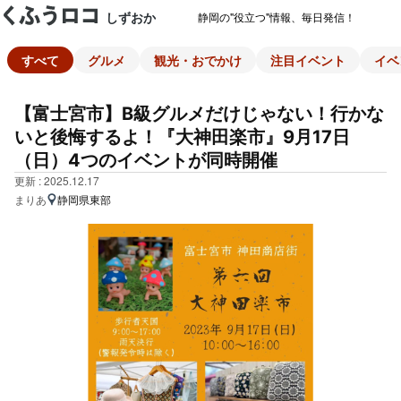
しずおか
静岡の"役立つ"情報、毎日発信！
すべて
グルメ
観光・おでかけ
注目イベント
イベ
【富士宮市】B級グルメだけじゃない！行かな
いと後悔するよ！『大神田楽市』9月17日
（日）4つのイベントが同時開催
更新 : 2025.12.17
まりあ
静岡県東部