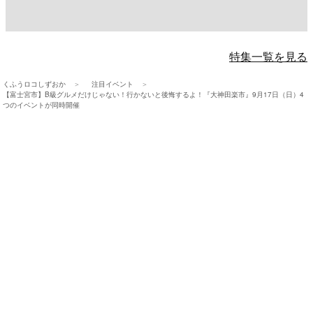
特集一覧を見る
くふうロコしずおか
注目イベント
【富士宮市】B級グルメだけじゃない！行かないと後悔するよ！『大神田楽市』9月17日（日）4
つのイベントが同時開催