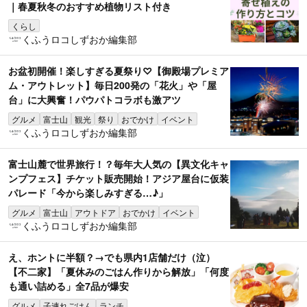
｜春夏秋冬のおすすめ植物リスト付き
くらし
くふうロコしずおか編集部
お盆初開催！楽しすぎる夏祭り♡【御殿場プレミア
ム・アウトレット】毎日200発の「花火」や「屋
台」に大興奮！パウパトコラボも激アツ
グルメ
富士山
観光
祭り
おでかけ
イベント
くふうロコしずおか編集部
富士山麓で世界旅行！？毎年大人気の【異文化キャ
ンプフェス】チケット販売開始！アジア屋台に仮装
パレード「今から楽しみすぎる…♪」
グルメ
富士山
アウトドア
おでかけ
イベント
くふうロコしずおか編集部
え、ホントに半額？→でも県内1店舗だけ（泣）
【不二家】「夏休みのごはん作りから解放」「何度
も通い詰める」全7品が爆安
グルメ
子連れごはん
ランチ