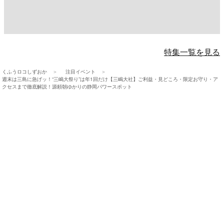
特集一覧を見る
くふうロコしずおか
注目イベント
週末は三島に急げッ！“三嶋大祭り”は年1回だけ【三嶋大社】ご利益・見どころ・限定お守り・ア
クセスまで徹底解説！源頼朝ゆかりの静岡パワースポット