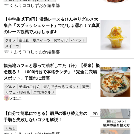
くふうロコしずおか編集部
【中学生以下0円】激熱レース＆ひんやりグルメ大
集合「スプラッシュシート」でびしょ濡れ！？真夏
のレース観戦で大はしゃぎ♪
グルメ
富士山
夏スイーツ
おでかけ
イベント
スイーツ
くふうロコしずおか編集部
観光地カフェと思って油断してた（汗）【長泉】概
念覆る！「1000円台で本格ランチ」「完全に穴場
スポット」子連れに最高
グルメ
子連れごはん
遊んで学べるスポット
観光
カフェ・喫茶店
ご当地グルメ
ぷにこ
【自分で簡単にできる】網戸の張り替え方の
PR
手順と失敗しないコツを解説！
くらし
くふうロコしずおか編集部