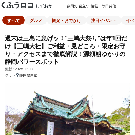
しずおか
静岡の"役立つ"情報、毎日発信！
すべて
グルメ
観光・おでかけ
注目イベント
イベ
週末は三島に急げッ！“三嶋大祭り”は年1回だ
け【三嶋大社】ご利益・見どころ・限定お守
り・アクセスまで徹底解説！源頼朝ゆかりの
静岡パワースポット
更新 : 2025.12.17
クララ
静岡県東部