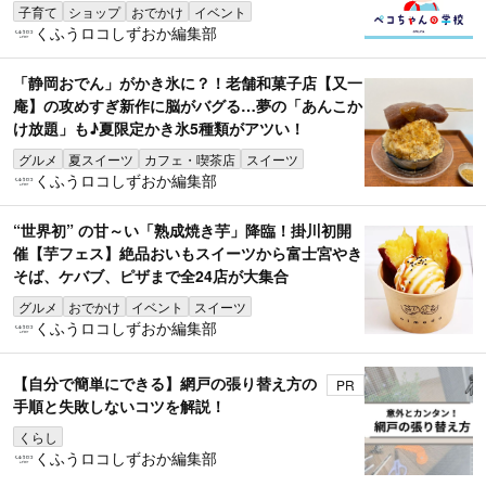
子育て
ショップ
おでかけ
イベント
くふうロコしずおか編集部
「静岡おでん」がかき氷に？！老舗和菓子店【又一
庵】の攻めすぎ新作に脳がバグる…夢の「あんこか
け放題」も♪夏限定かき氷5種類がアツい！
グルメ
夏スイーツ
カフェ・喫茶店
スイーツ
くふうロコしずおか編集部
“世界初” の甘～い「熟成焼き芋」降臨！掛川初開
催【芋フェス】絶品おいもスイーツから富士宮やき
そば、ケバブ、ピザまで全24店が大集合
グルメ
おでかけ
イベント
スイーツ
くふうロコしずおか編集部
【自分で簡単にできる】網戸の張り替え方の
PR
手順と失敗しないコツを解説！
くらし
くふうロコしずおか編集部