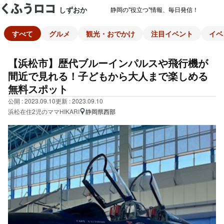
しずおか
静岡の"役立つ"情報、毎日発信！
すべて
グルメ
観光・おでかけ
注目イベント
イベ
【浜松市】歴代ブルーインパルスや飛行機が
間近で見れる！子どもから大人まで楽しめる
無料スポット
公開 : 2023.09.10
更新 : 2023.09.10
浜松在住2児のママHIKARI
静岡県西部