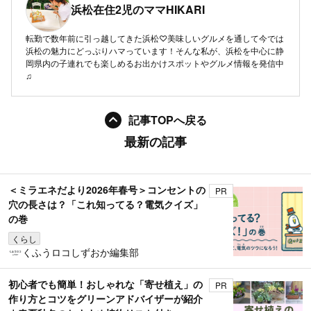
浜松在住2児のママHIKARI
転勤で数年前に引っ越してきた浜松♡美味しいグルメを通して今では
浜松の魅力にどっぷりハマっています！そんな私が、浜松を中心に静
岡県内の子連れでも楽しめるお出かけスポットやグルメ情報を発信中
♫
記事TOPへ戻る
最新の記事
＜ミラエネだより2026年春号＞コンセントの
PR
穴の長さは？「これ知ってる？電気クイズ」
の巻
くらし
くふうロコしずおか編集部
初心者でも簡単！おしゃれな「寄せ植え」の
PR
作り方とコツをグリーンアドバイザーが紹介