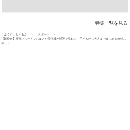
特集一覧を見る
くふうロコしずおか
スポーツ
【浜松市】歴代ブルーインパルスや飛行機が間近で見れる！子どもから大人まで楽しめる無料ス
ポット