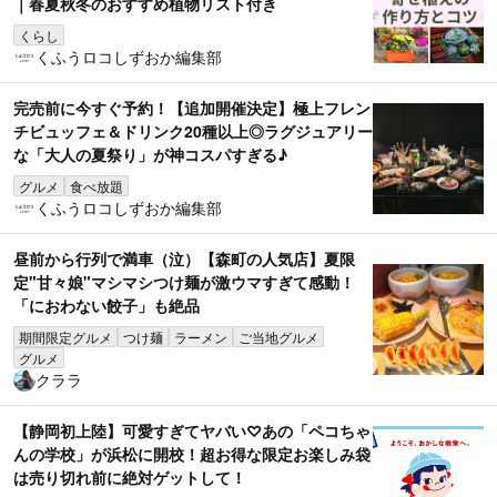
｜春夏秋冬のおすすめ植物リスト付き
くらし
くふうロコしずおか編集部
完売前に今すぐ予約！【追加開催決定】極上フレン
チビュッフェ＆ドリンク20種以上◎ラグジュアリー
な「大人の夏祭り」が神コスパすぎる♪
グルメ
食べ放題
くふうロコしずおか編集部
昼前から行列で満車（泣）【森町の人気店】夏限
定"甘々娘"マシマシつけ麺が激ウマすぎて感動！
「におわない餃子」も絶品
期間限定グルメ
つけ麺
ラーメン
ご当地グルメ
グルメ
クララ
【静岡初上陸】可愛すぎてヤバい♡あの「ペコちゃ
んの学校」が浜松に開校！超お得な限定お楽しみ袋
は売り切れ前に絶対ゲットして！