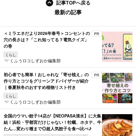
記事TOPへ戻る
最新の記事
＜ミラエネだより2026年春号＞コンセントの
PR
穴の長さは？「これ知ってる？電気クイズ」
の巻
くらし
くふうロコしずおか編集部
初心者でも簡単！おしゃれな「寄せ植え」の
PR
作り方とコツをグリーンアドバイザーが紹介
｜春夏秋冬のおすすめ植物リスト付き
くらし
くふうロコしずおか編集部
全国のウマい餃子14店が【NEOPASA清水】に大集
結！浜松・宇都宮だけじゃない！牡蠣、ホタテ、牛
たん…変わり種まで◎超人気餃子を食べ比べ♪