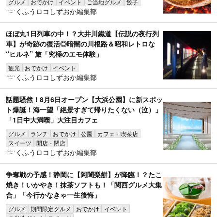
グルメ
おでかけ
イベント
ご当地グルメ
餃子
くふうロコしずおか編集部
ほぼ丸1日列車の中！？大井川鐵道【伝説の夜行列
車】が奇跡の復活◎暗闇の川根路＆昭和レトロな
“ヒルネ” 旅「究極のエモ体験」
観光
おでかけ
イベント
くふうロコしずおか編集部
話題騒然！8月6日オープン【大浜公園】に新スポッ
ト爆誕！海一望「絶景すぎて帰りたくない（泣）」
「1日中大満喫」大注目カフェ
グルメ
ランチ
おでかけ
公園
カフェ・喫茶店
スイーツ
開店・閉店
くふうロコしずおか編集部
争奪戦の予感！静岡に【阿闍梨餅】が降臨！？たこ
焼き！いかやき！抹茶ソフトも！「関西グルメ大集
合」「今行かなきゃ一生後悔」
グルメ
期間限定グルメ
おでかけ
イベント