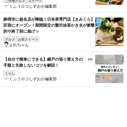
ご当地グルメ
スイーツ
くふうロコしずおか編集部
静岡市に超名店が降臨！日本茶専門店【きみくら】
匠宿にオープン！期間限定の贅沢抹茶かき氷が衝撃
的♡終了前に急げッ
グルメ
お茶スイーツ
よれちゃん
【自分で簡単にできる】網戸の張り替え方の
PR
手順と失敗しないコツを解説！
くらし
くふうロコしずおか編集部