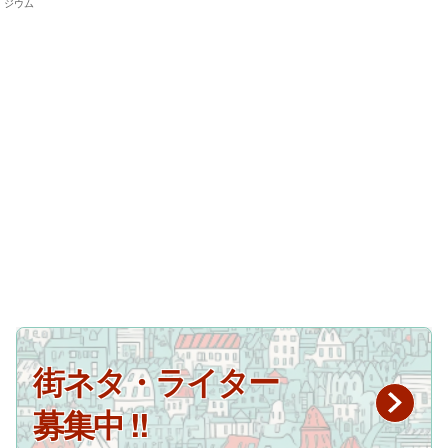
ジウム
街ネタ・ライター
募集中 !!