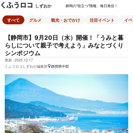
しずおか
静岡の"役立つ"情報、毎日発信！
すべて
グルメ
観光・おでかけ
注目イベント
イベ
【静岡市】9月20日（水）開催！「うみと暮
らしについて親子で考えよう」みなとづくり
シンポジウム
更新 : 2025.12.17
くふうロコしずおか編集部
静岡県中部