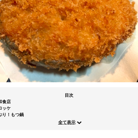
目次
和食店
ロッケ
ぷり！もつ鍋
全て表示