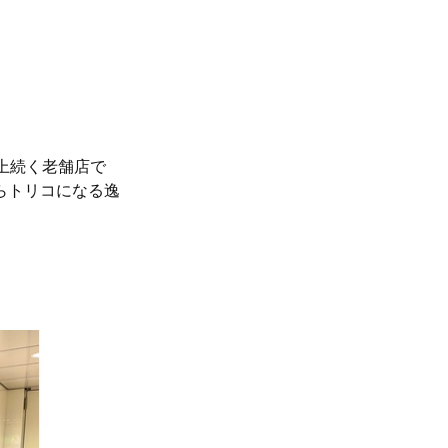
上続く老舗店で
らトリコになる逸