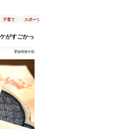
子育て
スポーツ
くらし
マネー
チラシ
自治体
ッケがすごかっ
静岡県中部