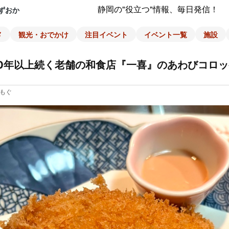
静岡の"役立つ"情報、毎日発信！
ずおか
メ
観光・おでかけ
注目イベント
イベント一覧
施設
0年以上続く老舗の和食店『一喜』のあわびコロ
もぐ