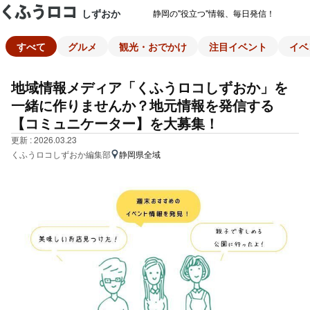
しずおか
静岡の"役立つ"情報、毎日発信！
すべて
グルメ
観光・おでかけ
注目イベント
イベ
地域情報メディア「くふうロコしずおか」を
一緒に作りませんか？地元情報を発信する
【コミュニケーター】を大募集！
更新 : 2026.03.23
くふうロコしずおか編集部
静岡県全域