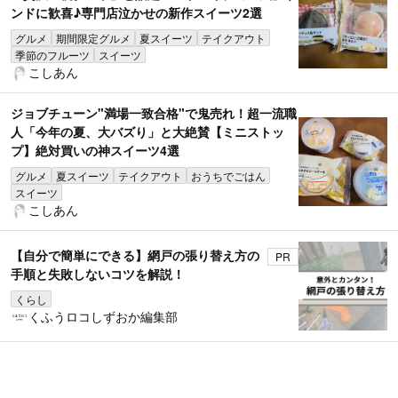
ンドに歓喜♪専門店泣かせの新作スイーツ2選
グルメ
期間限定グルメ
夏スイーツ
テイクアウト
季節のフルーツ
スイーツ
こしあん
ジョブチューン"満場一致合格"で鬼売れ！超一流職
人「今年の夏、大バズり」と大絶賛【ミニストッ
プ】絶対買いの神スイーツ4選
グルメ
夏スイーツ
テイクアウト
おうちでごはん
スイーツ
こしあん
【自分で簡単にできる】網戸の張り替え方の
PR
手順と失敗しないコツを解説！
くらし
くふうロコしずおか編集部