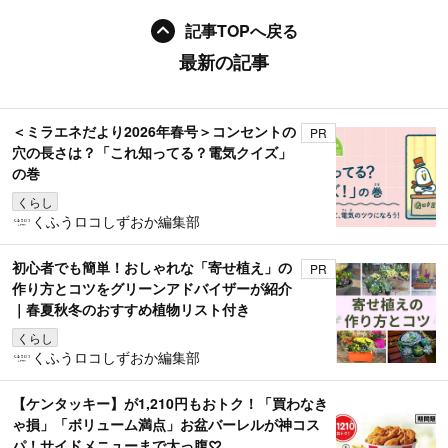
記事TOPへ戻る
最新の記事
＜ミラエネだより2026年春号＞コンセントの
PR
穴の長さは？「これ知ってる？電気クイズ」
の巻
くらし
くふうロコしずおか編集部
初心者でも簡単！おしゃれな「寄せ植え」の
PR
作り方とコツをグリーンアドバイザーが紹介
｜春夏秋冬のおすすめ植物リスト付き
くらし
くふうロコしずおか編集部
【ケンタッキー】が1,210円もおトク！「買わなき
ゃ損」「ボリューム満点」お盆バーレルが神コス
パ！サイドメニューまで太っ腹♡