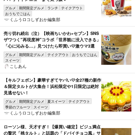
グルメ
期間限定グルメ
ランチ
テイクアウト
おうちでごはん
くふうロコしずおか編集部
売り切れ続出（泣）【映画ちいかわ×セブン】SNS
ザワつく"再現度神"コラボ「世界観に没入できる」
「心に沁みる…」見つけたら即買い♡激ウマ3選
グルメ
期間限定グルメ
テイクアウト
おうちでごはん
スイーツ
こしあん
【キルフェボン】豪華すぎてヤバい♡全27種の新作
＆限定タルトが大集合！浜松限定や1日限定は絶対
見逃せない！
グルメ
期間限定グルメ
夏スイーツ
テイクアウト
季節のフルーツ
スイーツ
くふうロコしずおか編集部
ローソン様、天才すぎ！【爆買い確定】ビジュ満点
の贅沢「桃タルト」と話題の「ドバイチョコ風」サ