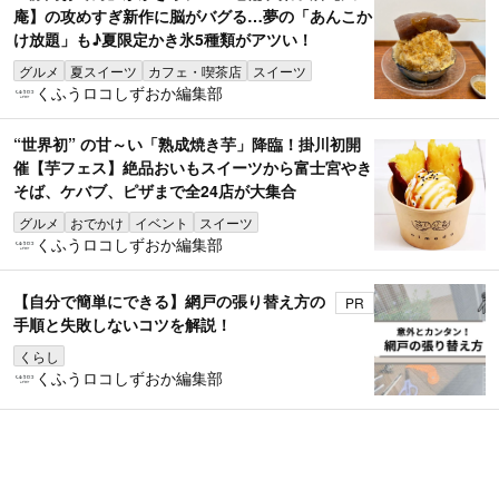
庵】の攻めすぎ新作に脳がバグる…夢の「あんこか
け放題」も♪夏限定かき氷5種類がアツい！
グルメ
夏スイーツ
カフェ・喫茶店
スイーツ
くふうロコしずおか編集部
“世界初” の甘～い「熟成焼き芋」降臨！掛川初開
催【芋フェス】絶品おいもスイーツから富士宮やき
そば、ケバブ、ピザまで全24店が大集合
グルメ
おでかけ
イベント
スイーツ
くふうロコしずおか編集部
【自分で簡単にできる】網戸の張り替え方の
PR
手順と失敗しないコツを解説！
くらし
くふうロコしずおか編集部