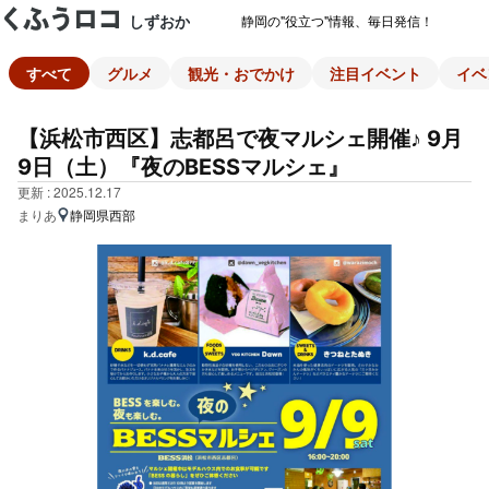
しずおか
静岡の"役立つ"情報、毎日発信！
すべて
グルメ
観光・おでかけ
注目イベント
イベ
【浜松市西区】志都呂で夜マルシェ開催♪ 9月
9日（土）『夜のBESSマルシェ』
更新 : 2025.12.17
まりあ
静岡県西部