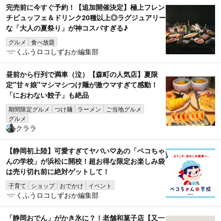
完売前に今すぐ予約！【追加開催決定】極上フレン
チビュッフェ＆ドリンク20種以上◎ラグジュアリー
な「大人の夏祭り」が神コスパすぎる♪
グルメ
食べ放題
くふうロコしずおか編集部
昼前から行列で満車（泣）【森町の人気店】夏限
定"甘々娘"マシマシつけ麺が激ウマすぎて感動！
「におわない餃子」も絶品
期間限定グルメ
つけ麺
ラーメン
ご当地グルメ
グルメ
クララ
【静岡初上陸】可愛すぎてヤバい♡あの「ペコちゃ
んの学校」が浜松に開校！超お得な限定お楽しみ袋
は売り切れ前に絶対ゲットして！
子育て
ショップ
おでかけ
イベント
くふうロコしずおか編集部
「静岡おでん」がかき氷に？！老舗和菓子店【又一