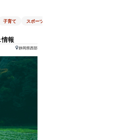
子育て
スポーツ
くらし
マネー
チラシ
自治体
ェ情報
静岡県西部