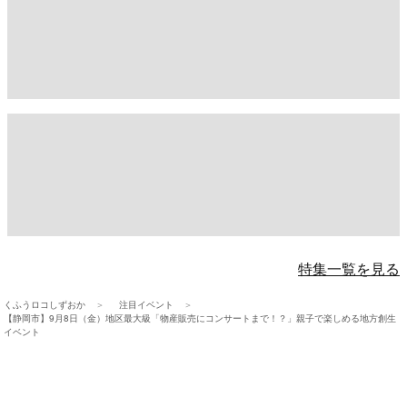
特集一覧を見る
くふうロコしずおか
注目イベント
【静岡市】9月8日（金）地区最大級「物産販売にコンサートまで！？」親子で楽しめる地方創生
イベント