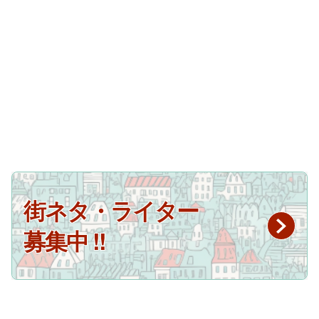
街ネタ・ライター
募集中 !!