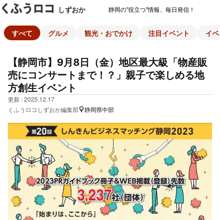
しずおか
静岡の"役立つ"情報、毎日発信！
すべて
グルメ
観光・おでかけ
注目イベント
イベ
【静岡市】9月8日（金）地区最大級「物産販
売にコンサートまで！？」親子で楽しめる地
方創生イベント
更新 : 2025.12.17
くふうロコしずおか編集部
静岡県中部