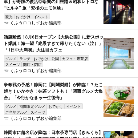
車】が奇跡の復活◎暗闇の川根路＆昭和レトロな
“ヒルネ” 旅「究極のエモ体験」
観光
おでかけ
イベント
くふうロコしずおか編集部
話題騒然！8月6日オープン【大浜公園】に新スポッ
ト爆誕！海一望「絶景すぎて帰りたくない（泣）」
「1日中大満喫」大注目カフェ
グルメ
ランチ
おでかけ
公園
カフェ・喫茶店
スイーツ
開店・閉店
くふうロコしずおか編集部
争奪戦の予感！静岡に【阿闍梨餅】が降臨！？たこ
焼き！いかやき！抹茶ソフトも！「関西グルメ大集
合」「今行かなきゃ一生後悔」
グルメ
期間限定グルメ
おでかけ
イベント
ご当地グルメ
スイーツ
くふうロコしずおか編集部
静岡市に超名店が降臨！日本茶専門店【きみくら】