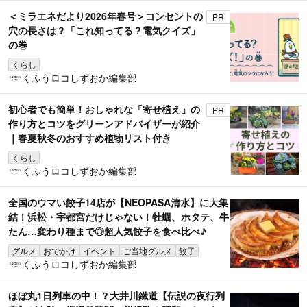
＜ミラエネだより2026年春号＞コンセントの
PR
穴の長さは？「これ知ってる？電気クイズ」
の巻
くらし
くふうロコしずおか編集部
初心者でも簡単！おしゃれな「寄せ植え」の
PR
作り方とコツをグリーンアドバイザーが紹介
｜春夏秋冬のおすすめ植物リスト付き
くらし
くふうロコしずおか編集部
全国のウマい餃子14店が【NEOPASA清水】に大集
結！浜松・宇都宮だけじゃない！牡蠣、ホタテ、牛
たん…変わり種まで◎超人気餃子を食べ比べ♪
グルメ
おでかけ
イベント
ご当地グルメ
餃子
くふうロコしずおか編集部
ほぼ丸1日列車の中！？大井川鐵道【伝説の夜行列