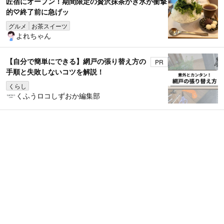
匠宿にオープン！期間限定の贅沢抹茶かき氷が衝撃
的♡終了前に急げッ
グルメ
お茶スイーツ
よれちゃん
【自分で簡単にできる】網戸の張り替え方の
PR
手順と失敗しないコツを解説！
くらし
くふうロコしずおか編集部