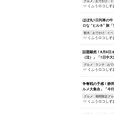
グルメ
おでかけ
イ
くふうロコしず
ほぼ丸1日列車の
ロな “ヒルネ” 旅
観光
おでかけ
イベ
くふうロコしず
話題騒然！8月6日
（泣）」「1日中大
グルメ
ランチ
おで
くふうロコしず
争奪戦の予感！静
ルメ大集合」「今
グルメ
期間限定グル
くふうロコしず