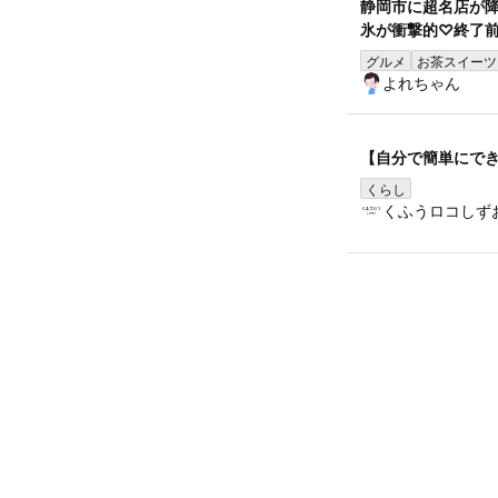
静岡市に超名店が
氷が衝撃的♡終了
グルメ
お茶スイーツ
よれちゃん
【自分で簡単にで
くらし
くふうロコしず