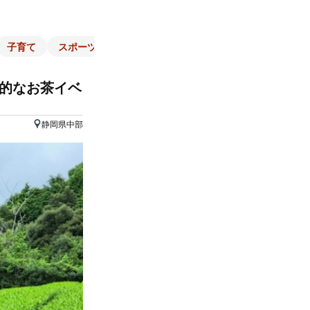
子育て
スポーツ
くらし
マネー
チラシ
自治体
史的なお茶イベ
静岡県中部