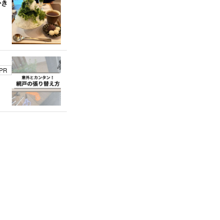
かき
PR