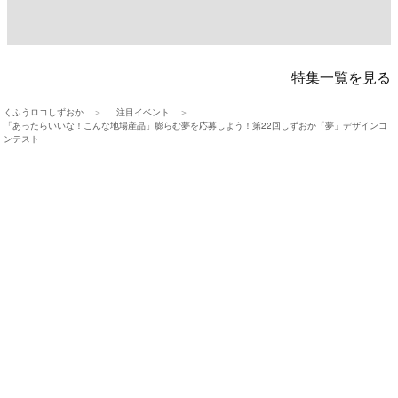
特集一覧を見る
くふうロコしずおか
注目イベント
「あったらいいな！こんな地場産品」膨らむ夢を応募しよう！第22回しずおか「夢」デザインコ
ンテスト