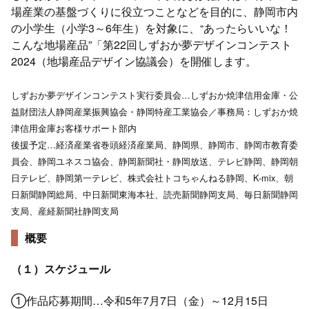
場産業の基盤づくりに役立つことなどを目的に、静岡市内
の小学生（小学3～6年生）を対象に、“あったらいいな！
こんな地場産品”「第22回しずおか夢デザインコンテスト
2024（地場産品デザイン協議会）を開催します。
しずおか夢デザインコンテスト実行委員会…しずおか焼津信用金庫・公
益財団法人静岡産業振興協会・静岡特産工業協会／事務局：しずおか焼
津信用金庫お客様サポート部内
後援予定…経済産業省巻頭経済産業局、静岡県、静岡市、静岡市教育委
員会、静岡ユネスコ協会、静岡新聞社・静岡放送、テレビ静岡、静岡朝
日テレビ、静岡第一テレビ、株式会社トコちゃんねる静岡、K-mix、朝
日新聞静岡総局、中日新聞東海本社、読売新聞静岡支局、毎日新聞静岡
支局、産経新聞社静岡支局
概要
（１）スケジュール
①作品応募期間…令和5年7月7日（金）～12月15日