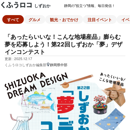
しずおか
静岡の"役立つ"情報、毎日発信！
すべて
グルメ
観光・おでかけ
注目イベント
イベ
「あったらいいな！こんな地場産品」膨らむ
夢を応募しよう！第22回しずおか「夢」デザ
インコンテスト
更新 : 2025.12.17
くふうロコしずおか編集部
静岡県中部