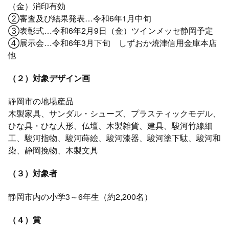
（金）消印有効
②審査及び結果発表…令和6年1月中旬
③表彰式…令和6年2月9日（金）ツインメッセ静岡予定
④展示会…令和6年3月下旬 しずおか焼津信用金庫本店
他
（２）対象デザイン画
静岡市の地場産品
木製家具、サンダル・シューズ、プラスティックモデル、
ひな具・ひな人形、仏壇、木製雑貨、建具、駿河竹線細
工、駿河指物、駿河蒔絵、駿河漆器、駿河塗下駄、駿河和
染、静岡挽物、木製文具
（３）対象者
静岡市内の小学3～6年生（約2,200名）
（４）賞