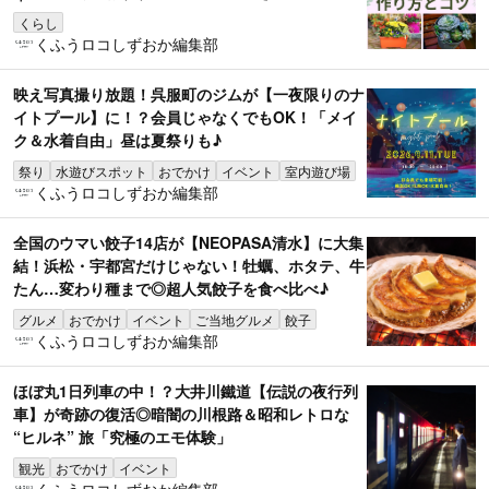
くらし
くふうロコしずおか編集部
映え写真撮り放題！呉服町のジムが【一夜限りのナ
イトプール】に！？会員じゃなくでもOK！「メイ
ク＆水着自由」昼は夏祭りも♪
祭り
水遊びスポット
おでかけ
イベント
室内遊び場
くふうロコしずおか編集部
全国のウマい餃子14店が【NEOPASA清水】に大集
結！浜松・宇都宮だけじゃない！牡蠣、ホタテ、牛
たん…変わり種まで◎超人気餃子を食べ比べ♪
グルメ
おでかけ
イベント
ご当地グルメ
餃子
くふうロコしずおか編集部
ほぼ丸1日列車の中！？大井川鐵道【伝説の夜行列
車】が奇跡の復活◎暗闇の川根路＆昭和レトロな
“ヒルネ” 旅「究極のエモ体験」
観光
おでかけ
イベント
くふうロコしずおか編集部