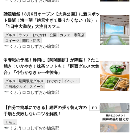
話題騒然！8月6日オープン【大浜公園】に新スポッ
ト爆誕！海一望「絶景すぎて帰りたくない（泣）」
「1日中大満喫」大注目カフェ
グルメ
ランチ
おでかけ
公園
カフェ・喫茶店
スイーツ
開店・閉店
くふうロコしずおか編集部
争奪戦の予感！静岡に【阿闍梨餅】が降臨！？たこ
焼き！いかやき！抹茶ソフトも！「関西グルメ大集
合」「今行かなきゃ一生後悔」
グルメ
期間限定グルメ
おでかけ
イベント
ご当地グルメ
スイーツ
くふうロコしずおか編集部
【自分で簡単にできる】網戸の張り替え方の
PR
手順と失敗しないコツを解説！
くらし
くふうロコしずおか編集部