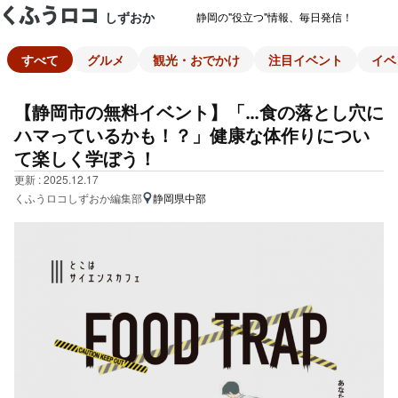
しずおか
静岡の"役立つ"情報、毎日発信！
すべて
グルメ
観光・おでかけ
注目イベント
イベ
【静岡市の無料イベント】「…食の落とし穴に
ハマっているかも！？」健康な体作りについ
て楽しく学ぼう！
更新 : 2025.12.17
くふうロコしずおか編集部
静岡県中部