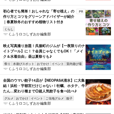
初心者でも簡単！おしゃれな「寄せ植え」の
PR
作り方とコツをグリーンアドバイザーが紹介
｜春夏秋冬のおすすめ植物リスト付き
くらし
くふうロコしずおか編集部
映え写真撮り放題！呉服町のジムが【一夜限りのナ
イトプール】に！？会員じゃなくでもOK！「メイ
ク＆水着自由」昼は夏祭りも♪
祭り
水遊びスポット
おでかけ
イベント
室内遊び場
くふうロコしずおか編集部
全国のウマい餃子14店が【NEOPASA清水】に大集
結！浜松・宇都宮だけじゃない！牡蠣、ホタテ、牛
たん…変わり種まで◎超人気餃子を食べ比べ♪
グルメ
おでかけ
イベント
ご当地グルメ
餃子
くふうロコしずおか編集部