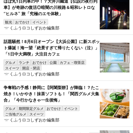
ほぼ丸1日列車の中！？大井川鐵道【伝説の夜行列
車】が奇跡の復活◎暗闇の川根路＆昭和レトロな
“ヒルネ” 旅「究極のエモ体験」
観光
おでかけ
イベント
くふうロコしずおか編集部
話題騒然！8月6日オープン【大浜公園】に新スポッ
ト爆誕！海一望「絶景すぎて帰りたくない（泣）」
「1日中大満喫」大注目カフェ
グルメ
ランチ
おでかけ
公園
カフェ・喫茶店
スイーツ
開店・閉店
くふうロコしずおか編集部
争奪戦の予感！静岡に【阿闍梨餅】が降臨！？たこ
焼き！いかやき！抹茶ソフトも！「関西グルメ大集
合」「今行かなきゃ一生後悔」
グルメ
期間限定グルメ
おでかけ
イベント
ご当地グルメ
スイーツ
くふうロコしずおか編集部