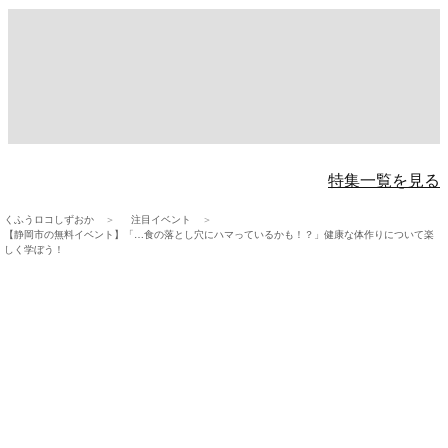
特集一覧を見る
くふうロコしずおか
注目イベント
【静岡市の無料イベント】「…食の落とし穴にハマっているかも！？」健康な体作りについて楽
しく学ぼう！