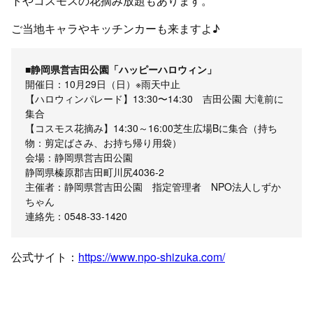
トやコスモスの花摘み放題もあります。
ご当地キャラやキッチンカーも来ますよ♪
■静岡県営吉田公園「ハッピーハロウィン」
開催日：10月29日（日）※雨天中止
【ハロウィンパレード】13:30〜14:30 吉田公園 大滝前に
集合
【コスモス花摘み】14:30～16:00芝生広場Bに集合（持ち
物：剪定ばさみ、お持ち帰り用袋）
会場：静岡県営吉田公園
静岡県榛原郡吉田町川尻4036-2
主催者：静岡県営吉田公園 指定管理者 NPO法人しずか
ちゃん
連絡先：0548-33-1420
公式サイト：
https://www.npo-shizuka.com/