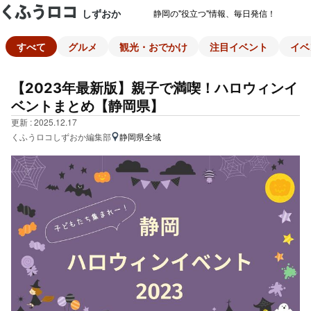
しずおか
静岡の"役立つ"情報、毎日発信！
すべて
グルメ
観光・おでかけ
注目イベント
イベ
【2023年最新版】親子で満喫！ハロウィンイ
ベントまとめ【静岡県】
更新 : 2025.12.17
くふうロコしずおか編集部
静岡県全域